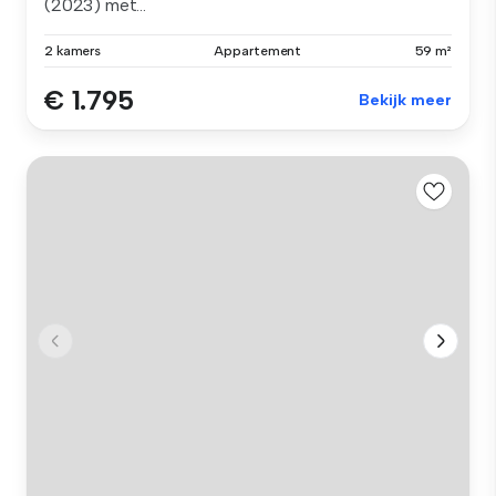
(2023) met...
2 kamers
Appartement
59 m²
€ 1.795
Bekijk meer