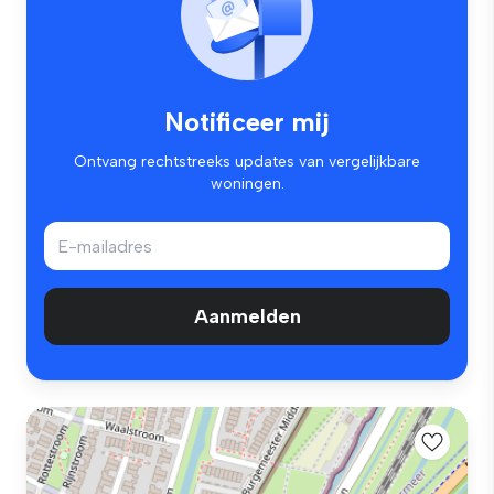
Notificeer mij
Ontvang rechtstreeks updates van vergelijkbare
woningen.
Aanmelden