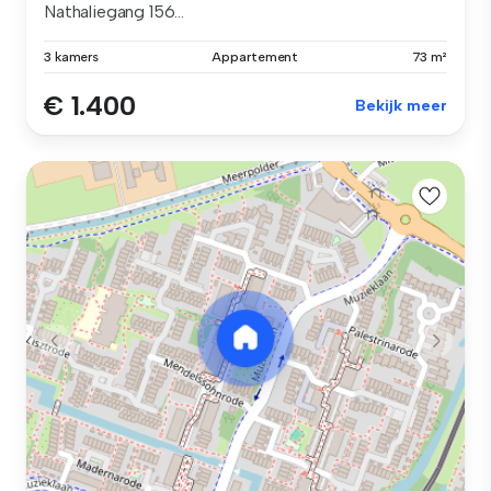
Nathaliegang 156...
3 kamers
Appartement
73 m²
€ 1.400
Bekijk meer