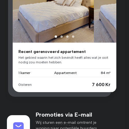
Recent gerenoveerd appartement
Het gebied waarin het zich bevindt heeft alles wat je ooit
nodig zou moeten hebben.
1 kamer
Appartement
84 m²
7 600 Kr
Gisteren
Promoties via E-mail
Wij sturen een e-mail omtrent je
woning naar potentiële huurders