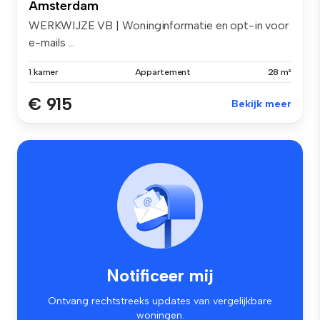
Amsterdam
WERKWIJZE VB | Woninginformatie en opt-in voor
e-mails ...
1 kamer
Appartement
28 m²
€ 915
Bekijk meer
Notificeer mij
Ontvang rechtstreeks updates van vergelijkbare
woningen.