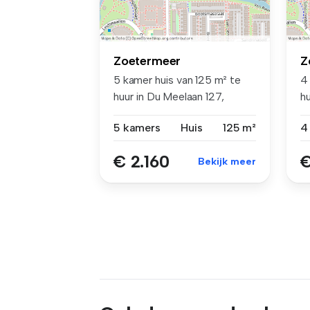
Zoetermeer
Z
5 kamer huis van 125 m² te
4
huur in Du Meelaan 127,
h
Palens...
Pa
5 kamers
Huis
125 m²
4
€ 2.160
€
Bekijk meer