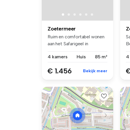
Zoetermeer
Z
Ruim en comfortabel wonen
S
aan het Safarigeel in
Be
Zoetermee...
4 kamers
Huis
85 m²
4
€ 1.456
€
Bekijk meer