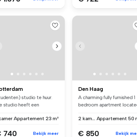
otterdam
Den Haag
tudenten) studio te huur.
A charming fully furnished 1
e studio heeft een
bedroom apartment locate
ergielab...
on...
 kamer
Appartement
23 m²
2 kamers
Appartement
50 
 740
€ 850
Bekijk meer
Bekijk me