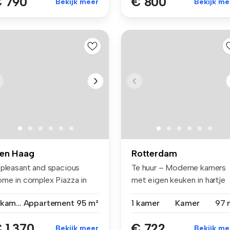
 790
€ 800
Bekijk meer
Bekijk me
en Haag
Rotterdam
 pleasant and spacious
Te huur – Moderne kamers
ome in complex Piazza in
met eigen keuken in hartje
e Hag...
Krali...
3 kamers
Appartement
95 m²
1 kamer
Kamer
97 
 1.370
€ 722
Bekijk meer
Bekijk me