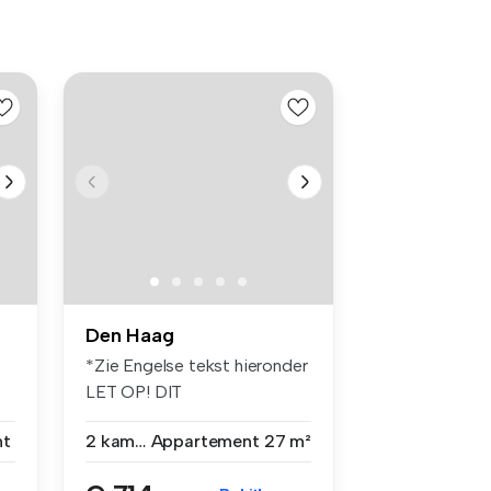
Den Haag
*Zie Engelse tekst hieronder
LET OP! DIT
APPARTEMENT IS...
nt
2 kamers
Appartement
27 m²