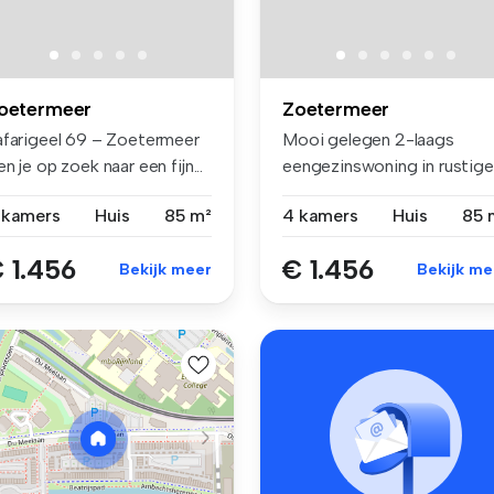
oetermeer
Zoetermeer
afarigeel 69 – Zoetermeer
Mooi gelegen 2-laags
n je op zoek naar een fijn...
eengezinswoning in rustige
kindvrien...
 kamers
Huis
85 m²
4 kamers
Huis
85 
 1.456
€ 1.456
Bekijk meer
Bekijk me