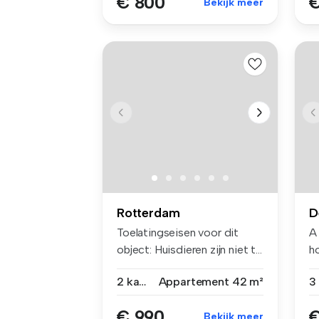
€ 800
€
Bekijk meer
Rotterdam
D
Toelatingseisen voor dit
A
object: Huisdieren zijn niet t...
h
Th
2 kamers
Appartement
42 m²
€ 990
€
Bekijk meer