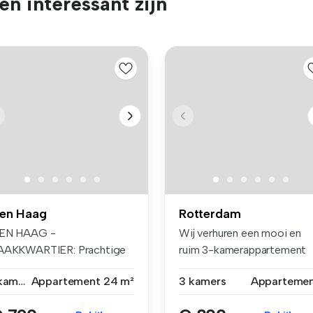
n interessant zijn
en Haag
Rotterdam
EN HAAG -
Wij verhuren een mooi en
AAKKWARTIER: Prachtige
ruim 3-kamerappartement
udio, gelegen op de ...
met balk...
1 kamer
Appartement
24 m²
3 kamers
Apparteme