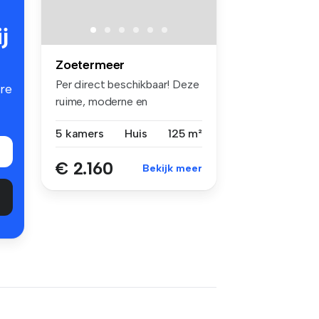
j
Zoetermeer
Per direct beschikbaar! Deze
re
ruime, moderne en
energiezui...
5 kamers
Huis
125 m²
€ 2.160
Bekijk meer