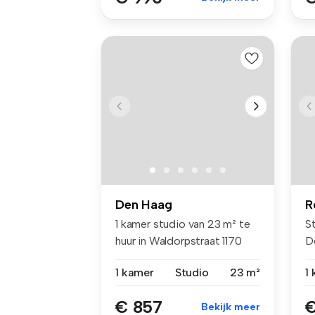
Den Haag
R
1 kamer studio van 23 m² te
S
huur in Waldorpstraat 1170
D
25...
en
1 kamer
Studio
23 m²
1
€ 857
€
Bekijk meer