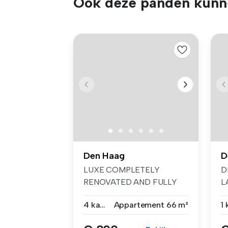
Ook deze panden kunne
Den Haag
D
LUXE COMPLETELY
D
RENOVATED AND FULLY
L
FURNISHED APARTMENT
st
4 kamers
Appartement
66 m²
W...