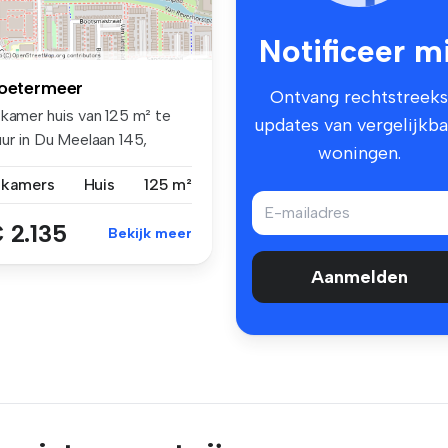
Notificeer mi
oetermeer
Ontvang rechtstreeks
 kamer huis van 125 m² te
updates van vergelijkba
uur in Du Meelaan 145,
woningen.
lens...
 kamers
Huis
125 m²
 2.135
Bekijk meer
Aanmelden