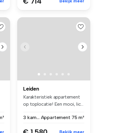
€ 714
er
Bekijk meer
Leiden
Karakteristiek appartement
op toplocatie! Een mooi, lic...
m²
3 kamers
Appartement
75 m²
€ 1.580
er
Bekijk meer