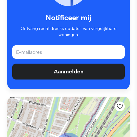
Notificeer mij
Ontvang rechtstreeks updates van vergelijkbare
woningen.
Aanmelden