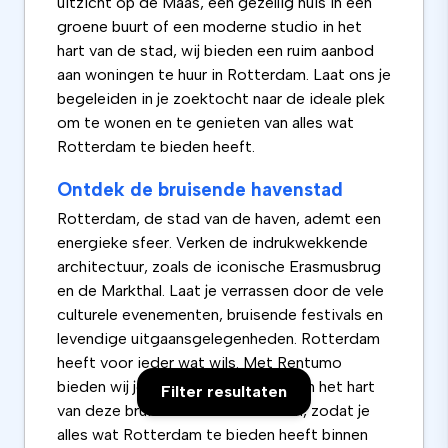
uitzicht op de Maas, een gezellig huis in een
groene buurt of een moderne studio in het
hart van de stad, wij bieden een ruim aanbod
aan woningen te huur in Rotterdam. Laat ons je
begeleiden in je zoektocht naar de ideale plek
om te wonen en te genieten van alles wat
Rotterdam te bieden heeft.
Ontdek de bruisende havenstad
Rotterdam, de stad van de haven, ademt een
energieke sfeer. Verken de indrukwekkende
architectuur, zoals de iconische Erasmusbrug
en de Markthal. Laat je verrassen door de vele
culturele evenementen, bruisende festivals en
levendige uitgaansgelegenheden. Rotterdam
heeft voor ieder wat wils. Met Rentumo
bieden wij jou de mogelijkheid om in het hart
Filter resultaten
van deze bruisende stad te wonen, zodat je
alles wat Rotterdam te bieden heeft binnen