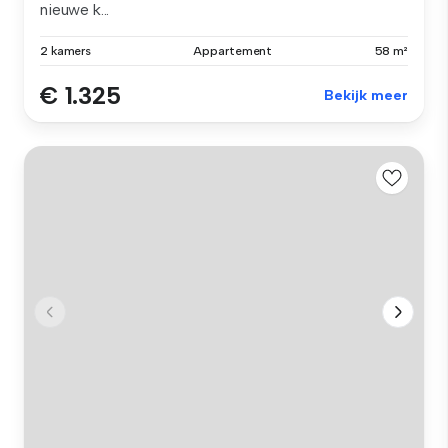
nieuwe k...
2 kamers
Appartement
58 m²
€ 1.325
Bekijk meer