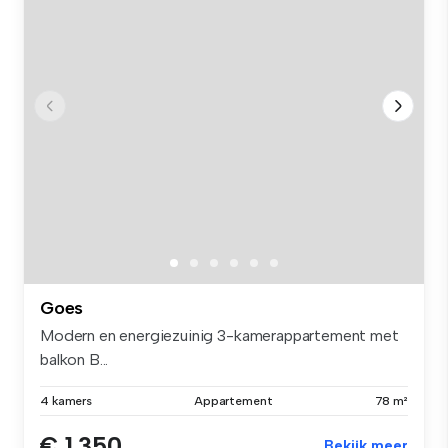
Goes
Modern en energiezuinig 3-kamerappartement met
balkon B...
4 kamers
Appartement
78 m²
€ 1.350
Bekijk meer