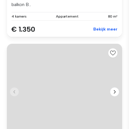
balkon B...
4 kamers
Appartement
80 m²
€ 1.350
Bekijk meer