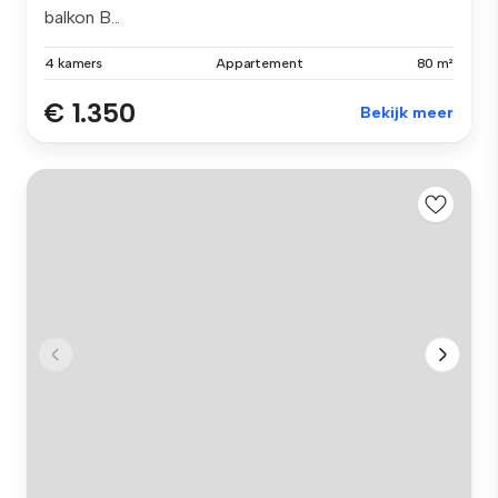
balkon B...
4 kamers
Appartement
80 m²
€ 1.350
Bekijk meer