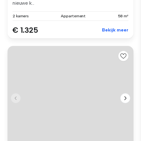
nieuwe k...
2 kamers
Appartement
58 m²
€ 1.325
Bekijk meer