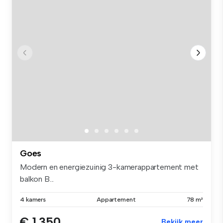
Goes
Modern en energiezuinig 3-kamerappartement met
balkon B...
4 kamers
Appartement
78 m²
€ 1.350
Bekijk meer