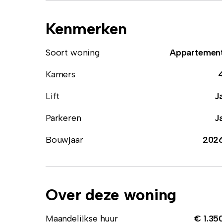
Kenmerken
Soort woning
Appartemen
Kamers
Lift
J
Parkeren
J
Bouwjaar
202
Over deze woning
Maandelijkse huur
€ 1.35