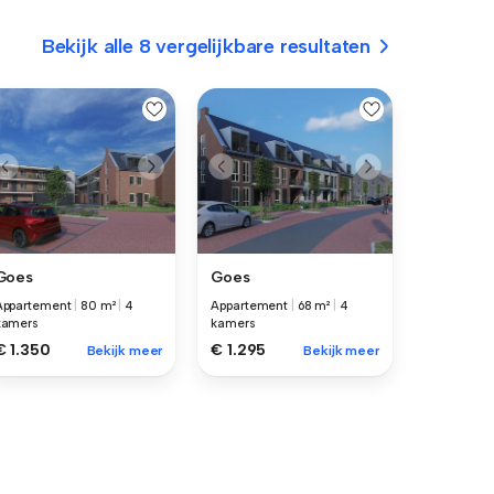
Bekijk alle 8 vergelijkbare resultaten
Goes
Goes
Appartement
|
80 m²
|
4
Appartement
|
68 m²
|
4
kamers
kamers
€ 1.350
€ 1.295
Bekijk meer
Bekijk meer