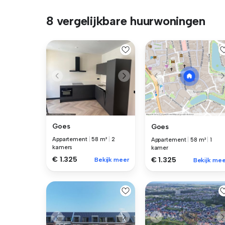
8 vergelijkbare huurwoningen
Goes
Goes
Appartement
|
58 m²
|
2
Appartement
|
58 m²
|
1
kamers
kamer
€ 1.325
€ 1.325
Bekijk meer
Bekijk mee