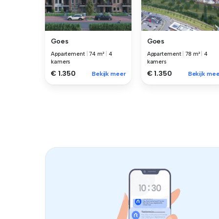
Goes
Goes
Appartement
|
74 m²
|
4
Appartement
|
78 m²
|
4
kamers
kamers
€ 1.350
€ 1.350
Bekijk meer
Bekijk mee