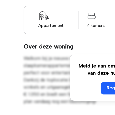
Appartement
4 kamers
Over deze woning
Welkom bij je nieuwe toevluchtsoord in A
slaapkamerappartement biedt een stijlvolle 
Meld je aan om 
perfect voor entertainment en de strakke k
van deze hu
Dankzij de toplocatie bevind je je op slech
winkels en uitgaansgelegenheden van de stad
Reg
€ 1.350 en biedt een fantastische kans om ex
plan vandaag nog een bezichtiging!