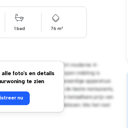
1 bad
76 m²
ppartement, 4462PC, Goes! Dit moderne 4-
en gezellige leefruimte. De open indeling is
alle foto's en details
euken is uitgerust met hoogwaardige apparatuur.
urwoning te zien
ts een steenworp afstand van de beste restaurants,
. Dit appartement heeft een betaalbare prijs van
istreer nu
tra te genieten van het stadsleven. Mis het niet: