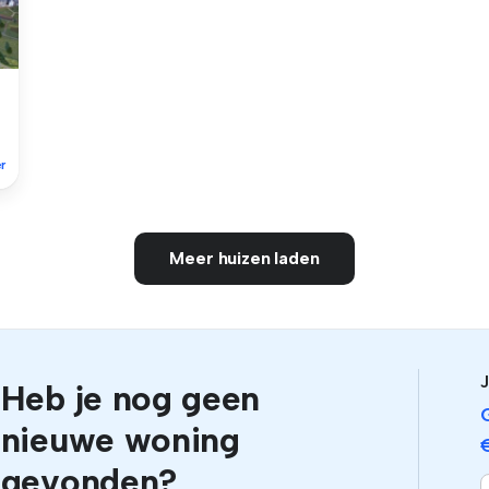
r
Meer huizen laden
J
Heb je nog geen
nieuwe woning
gevonden?