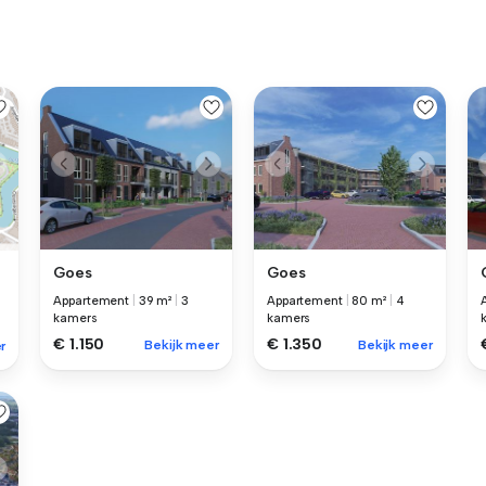
Goes
Goes
Appartement
|
39 m²
|
3
Appartement
|
80 m²
|
4
kamers
kamers
€ 1.150
€ 1.350
Bekijk meer
Bekijk meer
r