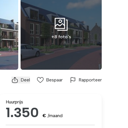
+8 foto's
Deel
Bespaar
Rapporteer
Huurprijs
1.350
€
/maand