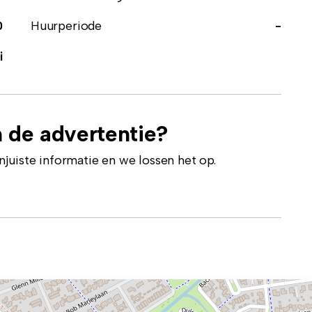
0
Huurperiode
-
i
 de advertentie?
uiste informatie en we lossen het op.