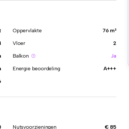
t
Oppervlakte
76 m²
4
Vloer
2
a
Balkon
Ja
a
Energie beoordeling
A+++
6
0
Nutsvoorzieningen
€ 85