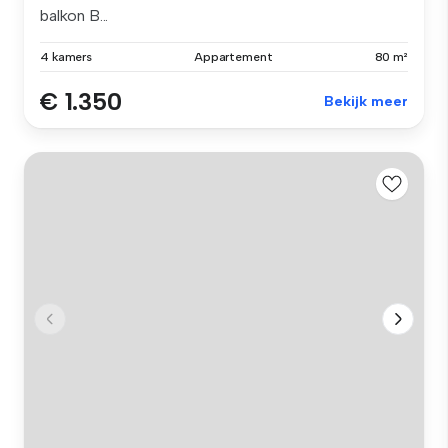
balkon B...
4 kamers
Appartement
80 m²
€ 1.350
Bekijk meer