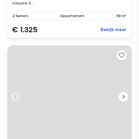
nieuwe k...
2 kamers
Appartement
58 m²
€ 1.325
Bekijk meer