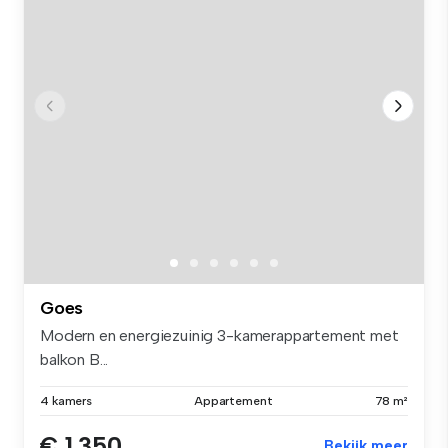
Goes
Modern en energiezuinig 3-kamerappartement met
balkon B...
4 kamers
Appartement
78 m²
€ 1.350
Bekijk meer