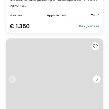
balkon B...
4 kamers
Appartement
74 m²
€ 1.350
Bekijk meer