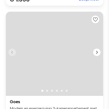
Goes
Modern en energiezuinig 3-kamerappartement met