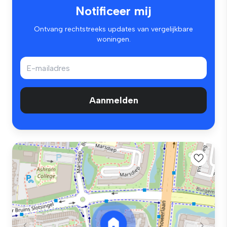
Notificeer mij
Ontvang rechtstreeks updates van vergelijkbare
woningen.
Aanmelden