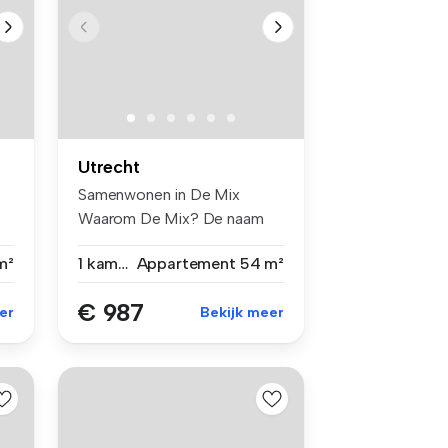
Utrecht
Samenwonen in De Mix
Waarom De Mix? De naam
zegt het al...
m²
1 kamer
Appartement
54 m²
€ 987
er
Bekijk meer