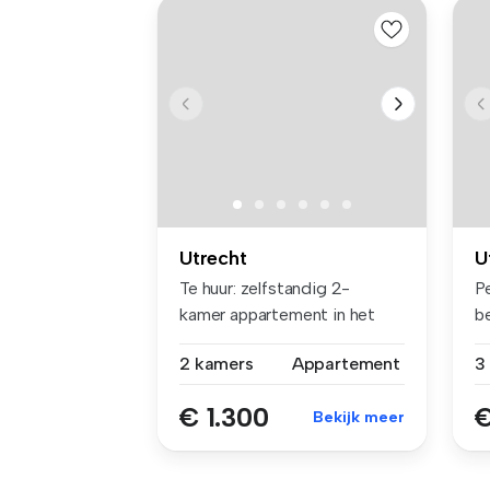
Utrecht
U
Te huur: zelfstandig 2-
P
kamer appartement in het
b
centrum v...
ge
2 kamers
Appartement
€ 1.300
€
Bekijk meer