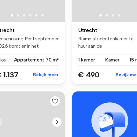
trecht
Utrecht
mschrijving Per 1 september
Ruime studentenkamer te
026 komt er in het
huur aan de
ooncomp...
Nachtegaalstraat in U...
4 kamers
Appartement
70 m²
1 kamer
Kamer
15 
 1.137
€ 490
Bekijk meer
Bekijk me