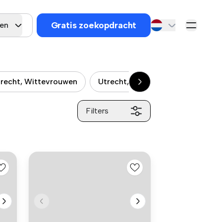
Gratis zoekopdracht
gen
recht, Wittevrouwen
Utrecht, Oudwijk
Utrecht, W
Filters