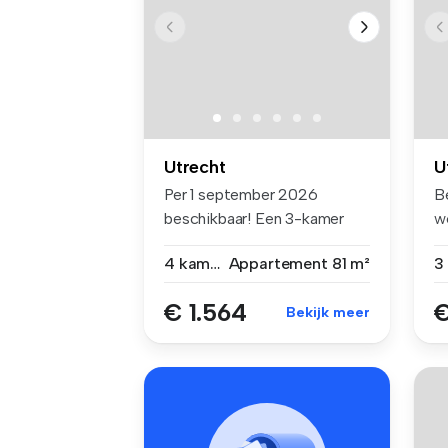
Utrecht
U
Per 1 september 2026
B
beschikbaar! Een 3-kamer
w
hoekapparte...
is
4 kamers
Appartement
81 m²
€ 1.564
€
Bekijk meer