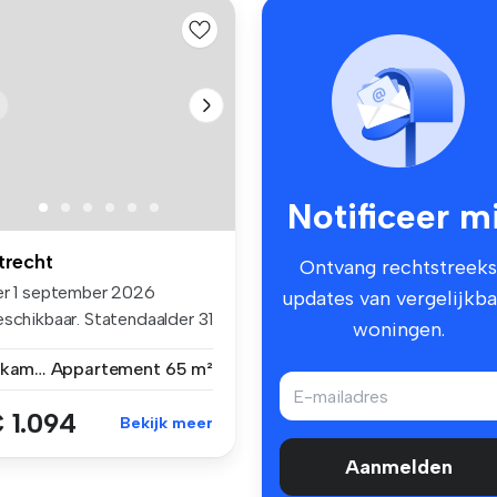
Notificeer mi
trecht
Ontvang rechtstreeks
er 1 september 2026
updates van vergelijkba
eschikbaar. Statendaalder 31
woningen.
lege...
3 kamers
Appartement
65 m²
 1.094
Bekijk meer
Aanmelden