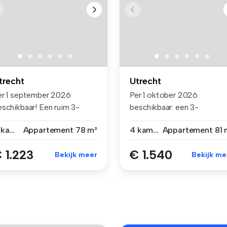
trecht
Utrecht
er 1 september 2026
Per 1 oktober 2026
eschikbaar! Een ruim 3-
beschikbaar: een 3-
mer appart...
kamerappartement in...
4 kamers
Appartement
78 m²
4 kamers
Appartement
81 
 1.223
€ 1.540
Bekijk meer
Bekijk me