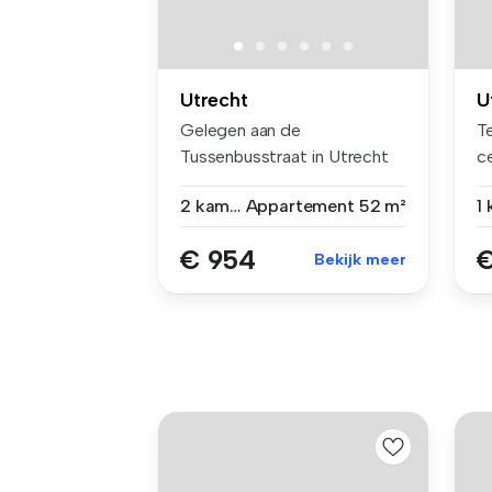
Utrecht
U
Gelegen aan de
Te
Tussenbusstraat in Utrecht
c
ligt dit unieke...
se
2 kamers
Appartement
52 m²
1
€ 954
€
Bekijk meer