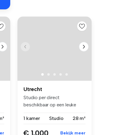
Utrecht
Studio per direct
beschikbaar op een leuke
locatie in Utr...
m²
1 kamer
Studio
28 m²
€ 1.000
er
Bekijk meer