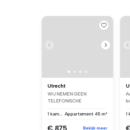
Utrecht
U
WIJ NEMEN GEEN
A
TELEFONISCHE
b
BEZICHTIGINGSVERZOEKEN
o
1 kamer
Appartement
45 m²
1
AAN. G...
€ 875
€
Bekijk meer