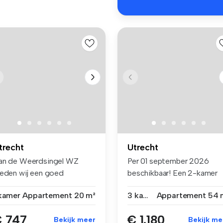
trecht
Utrecht
an de Weerdsingel WZ
Per 01 september 2026
ieden wij een goed
beschikbaar! Een 2-kamer
nderhouden ze...
appartemen...
 kamer
Appartement
20 m²
3 kamers
Appartement
54 
 747
€ 1.180
Bekijk meer
Bekijk me