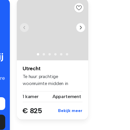
j
Utrecht
Te huur: prachtige
re
woonruimte midden in
Utrecht Een bui...
1 kamer
Appartement
€ 825
Bekijk meer