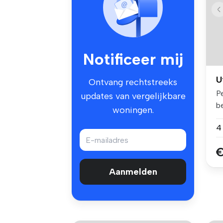
Notificeer mij
U
Ontvang rechtstreeks
P
updates van vergelijkbare
b
woningen.
ka
€
Aanmelden