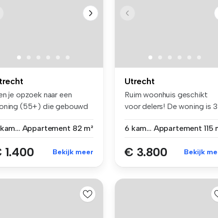
trecht
Utrecht
en je opzoek naar een
Ruim woonhuis geschikt
oning (55+) die gebouwd
voor delers! De woning is 3
 naar d...
jaar...
3 kamers
Appartement
82 m²
6 kamers
Appartement
115 
 1.400
€ 3.800
Bekijk meer
Bekijk me