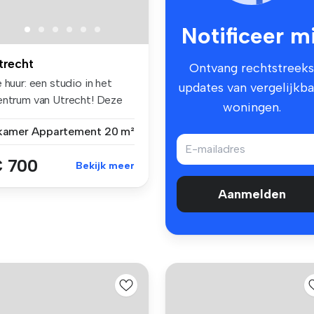
Notificeer mi
trecht
Ontvang rechtstreeks
 huur: een studio in het
updates van vergelijkba
entrum van Utrecht! Deze
woningen.
...
 kamer
Appartement
20 m²
 700
Bekijk meer
Aanmelden