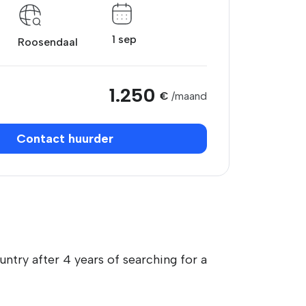
1 sep
Roosendaal
1.250
€
/maand
Contact huurder
ountry after 4 years of searching for a