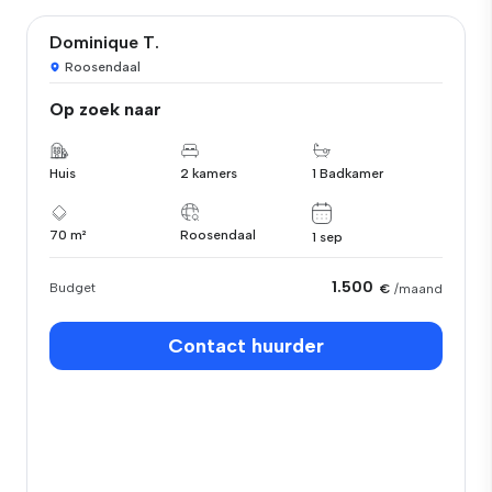
Dominique T.
Roosendaal
Op zoek naar
Huis
2 kamers
1 Badkamer
70 m²
Roosendaal
1 sep
1.500
Budget
€
/maand
Contact huurder