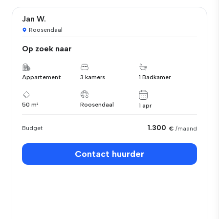
Jan W.
Roosendaal
Op zoek naar
Appartement
3 kamers
1 Badkamer
50 m²
Roosendaal
1 apr
1.300
Budget
€
/maand
Contact huurder