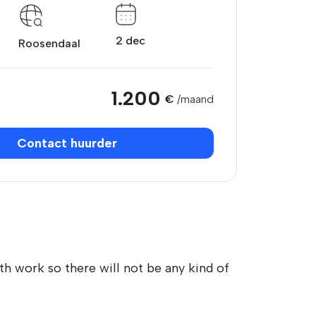
2 dec
Roosendaal
1.200
€
/maand
Contact huurder
h work so there will not be any kind of