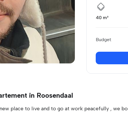
40 m²
Budget
partement in Roosendaal
ew place to live and to go at work peacefully , we bot