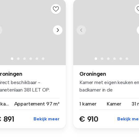
roningen
Groningen
irect beschikbaar -
Kamer met eigen keuken e
lanetenlaan 381 LET OP:
badkamer in de
leen ge...
Herewegbuurt! ...
4 kamers
Appartement
97 m²
1 kamer
Kamer
31 
 891
€ 910
Bekijk meer
Bekijk me