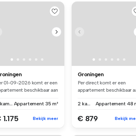
roningen
Groningen
er 01-09-2026 komt er een
Per direct komt er een
ppartement beschikbaar aan
appartement beschikbaar a
...
de Fri...
2 kamers
Appartement
35 m²
2 kamers
Appartement
48 
 1.175
€ 879
Bekijk meer
Bekijk me