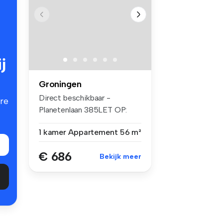
j
Groningen
Direct beschikbaar -
re
Planetenlaan 385LET OP:
alleen gesch...
1 kamer
Appartement
56 m²
€ 686
Bekijk meer