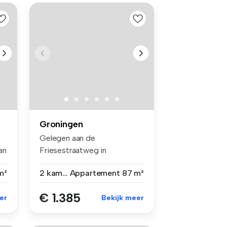
Groningen
Gelegen aan de
an
Friesestraatweg in
Groningen ligt dit kara...
m²
2 kamers
Appartement
87 m²
€ 1.385
er
Bekijk meer