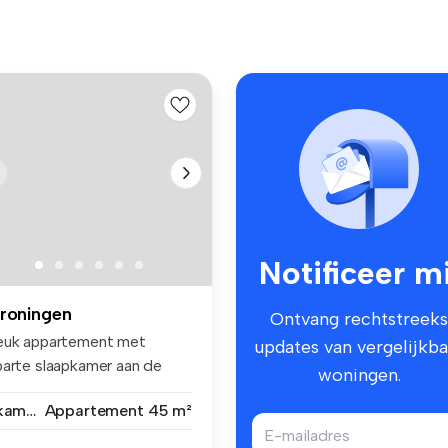
Notificeer mi
roningen
Ontvang rechtstreeks
euk appartement met
updates van vergelijkba
parte slaapkamer aan de
woningen.
rreweg! ...
1 kamer
Appartement
45 m²