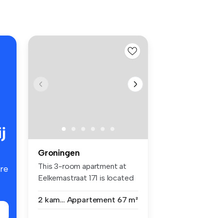
j
Groningen
This 3-room apartment at
re
Eelkemastraat 171 is located
on ...
2 kamers
Appartement
67 m²