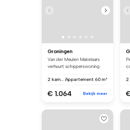
Groningen
G
Van der Meulen Makelaars
P
verhuurt schipperswoning
c
gelegen...
k
2 kamers
Appartement
60 m²
€ 1.064
€
Bekijk meer