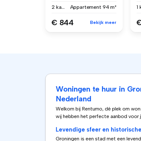
karakteri...
k
2 kamers
Appartement
94 m²
€ 844
€
Bekijk meer
Woningen te huur in Gro
Nederland
Welkom bij Rentumo, dé plek om wonin
wij hebben het perfecte aanbod voor j
Levendige sfeer en historisc
Groningen is een stad met een levendi