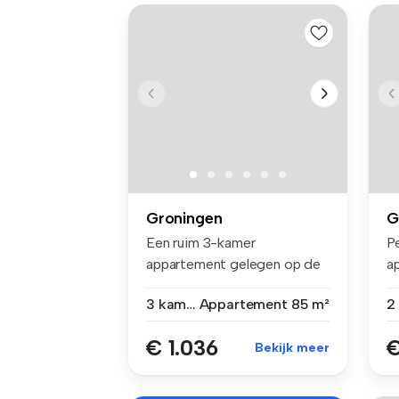
Groningen
G
Een ruim 3-kamer
P
appartement gelegen op de
a
4e woonlaag bo...
de
3 kamers
Appartement
85 m²
€ 1.036
€
Bekijk meer