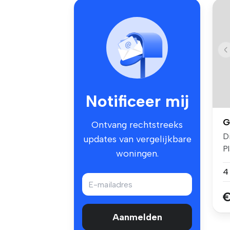
Notificeer mij
G
Ontvang rechtstreeks
D
updates van vergelijkbare
P
woningen.
al
€
Aanmelden