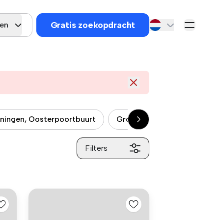
Gratis zoekopdracht
gen
ningen, Oosterpoortbuurt
Groningen, Helpman
G
Filters