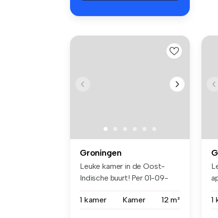
Groningen
G
Leuke kamer in de Oost-
L
Indische buurt! Per 01-09-
a
2026 k...
Ko
1 kamer
Kamer
12 m²