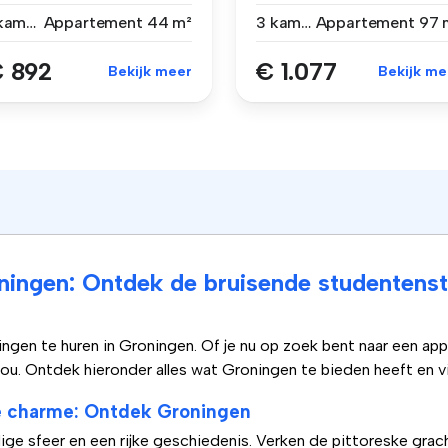
amerappa...
alleen gesch...
1 kamer
Appartement
44 m²
3 kamers
Appartement
97 
 892
€ 1.077
Bekijk meer
Bekijk me
ningen: Ontdek de bruisende studentenst
gen te huren in Groningen. Of je nu op zoek bent naar een ap
ou. Ontdek hieronder alles wat Groningen te bieden heeft en v
he charme: Ontdek Groningen
ge sfeer en een rijke geschiedenis. Verken de pittoreske grac