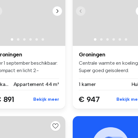
roningen
Groningen
er 1 september beschikbaar:
Centrale warmte en koeling
ompact en licht 2-
Super goed geïsoleerd.
amerappa...
Schitt...
2 kamers
Appartement
44 m²
1 kamer
Hu
 891
€ 947
Bekijk meer
Bekijk me