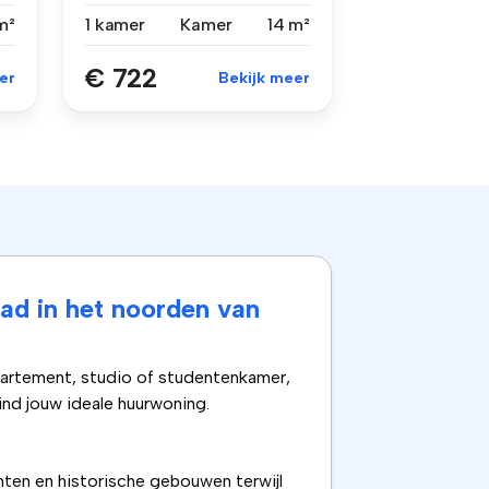
beschikbaar aa...
m²
1 kamer
Kamer
14 m²
€ 722
er
Bekijk meer
ad in het noorden van
partement, studio of studentenkamer,
ind jouw ideale huurwoning.
hten en historische gebouwen terwijl