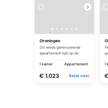
Groningen
G
Dit reeds gerenoveerde
P
appartement ligt op de
g
eerste etag...
be
1 kamer
Appartement
1
€ 1.023
€
Bekijk meer