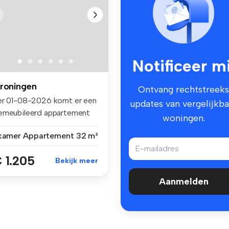
Notificeer mi
roningen
Ontvang rechtstreeks
er 01-08-2026 komt er een
updates van vergelijkba
emeubileerd appartement
woningen.
sch...
 kamer
Appartement
32 m²
 1.205
Bekijk meer
Aanmelden