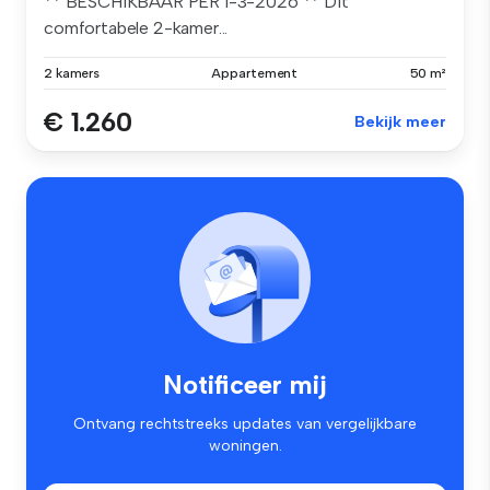
** BESCHIKBAAR PER 1-3-2026 ** Dit
comfortabele 2-kamer...
2 kamers
Appartement
50 m²
€ 1.260
Bekijk meer
Notificeer mij
Ontvang rechtstreeks updates van vergelijkbare
woningen.