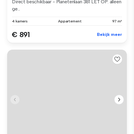
Direct beschikbaar - Planetenlaan 381 LET OP: alleen
ge...
4 kamers
Appartement
97 m²
€ 891
Bekijk meer