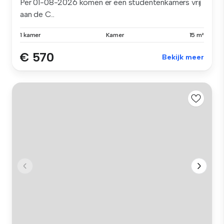
Per 01-08-2026 komen er een studentenkamers vrij
aan de C...
1 kamer
Kamer
15 m²
€ 570
Bekijk meer