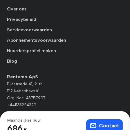
Over ons
Privacybeleid
Servicevoorwaarden
Abonnementsvoorwaarden
Huurdersprofiel maken
Blog
Rentumo ApS
Pilestræde 41, 2. th.
1112 København K
Org. Nee. 43757997
+441133224329
Maandelijkse huur
Contact
686
€