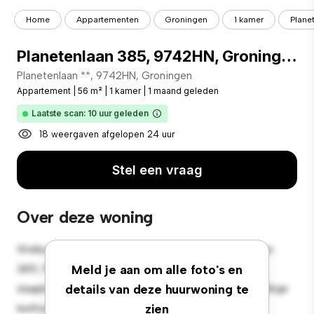
Home
Appartementen
Groningen
1 kamer
Plane
Planetenlaan 385, 9742HN, Groningen
Planetenlaan **, 9742HN, Groningen
Appartement
|
56 m²
|
1 kamer
|
1 maand geleden
Laatste scan: 10 uur geleden
18 weergaven afgelopen 24 uur
Stel een vraag
Over deze woning
Welkom bij je nieuwe toevluchtsoord in Planetenlaan
385, 9742HN, Groningen! Dit moderne 1-
Meld je aan om alle foto's en
slaapkamerappartement biedt een stijlvolle en gezellige
details van deze huurwoning te
leefruimte. De open indeling is perfect voor
zien