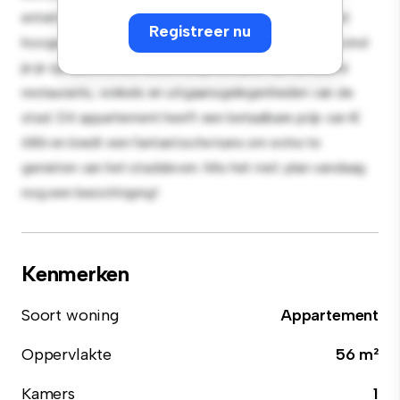
entertainment en de strakke keuken is uitgerust met
Registreer nu
hoogwaardige apparatuur. Dankzij de toplocatie bevind
je je op slechts een steenworp afstand van de beste
restaurants, winkels en uitgaansgelegenheden van de
stad. Dit appartement heeft een betaalbare prijs van €
686 en biedt een fantastische kans om extra te
genieten van het stadsleven. Mis het niet: plan vandaag
nog een bezichtiging!
Kenmerken
Soort woning
Appartement
Oppervlakte
56 m²
Kamers
1