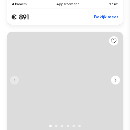
4 kamers
Appartement
97 m²
€ 891
Bekijk meer