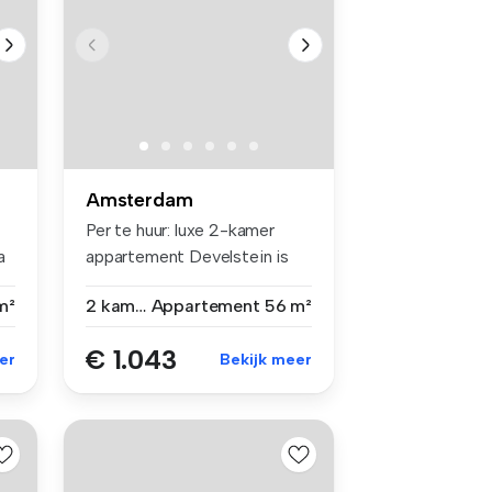
Amsterdam
Per te huur: luxe 2-kamer
a
appartement Develstein is
een...
m²
2 kamers
Appartement
56 m²
€ 1.043
er
Bekijk meer