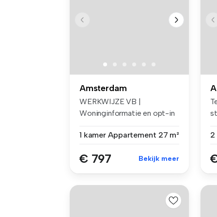
Amsterdam
A
WERKWIJZE VB |
Te
Woninginformatie en opt-in
s
voor e-mails ...
al
1 kamer
Appartement
27 m²
€ 797
€
Bekijk meer