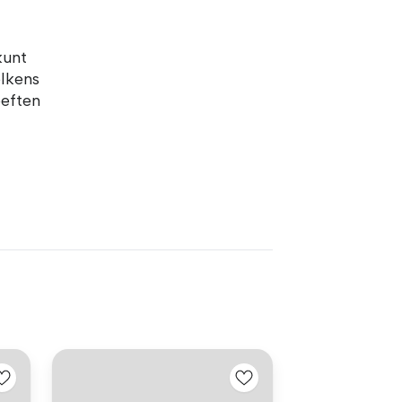
kunt
elkens
oeften