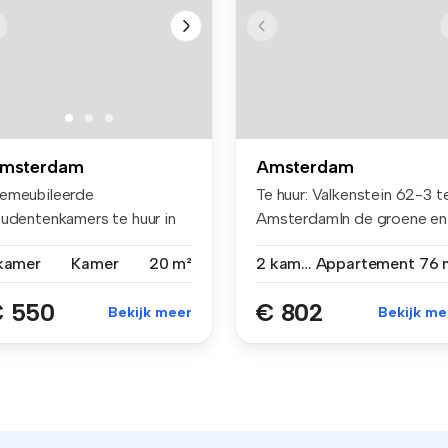
msterdam
Amsterdam
emeubileerde
Te huur: Valkenstein 62-3 t
tudentenkamers te huur in
AmsterdamIn de groene en
msterdam - Slot...
rus...
 kamer
Kamer
20 m²
2 kamers
Appartement
76 
 550
€ 802
Bekijk meer
Bekijk me