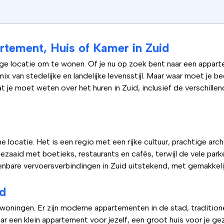
tement, Huis of Kamer in Zuid
ige locatie om te wonen. Of je nu op zoek bent naar een apparte
ix van stedelijke en landelijke levensstijl. Maar waar moet je b
t je moet weten over het huren in Zuid, inclusief de verschille
e locatie. Het is een regio met een rijke cultuur, prachtige arch
bezaaid met boetieks, restaurants en cafés, terwijl de vele par
enbare vervoersverbindingen in Zuid uitstekend, met gemakkelij
id
n woningen. Er zijn moderne appartementen in de stad, traditione
aar een klein appartement voor jezelf, een groot huis voor je g