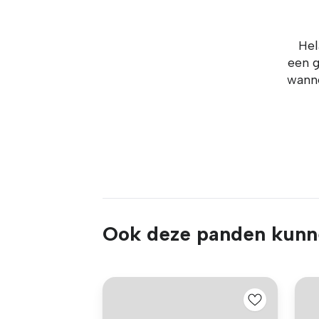
Hel
een g
wanne
Ook deze panden kunne