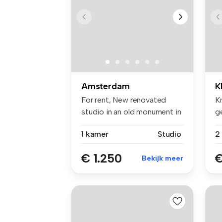
Amsterdam
K
For rent, New renovated
K
studio in an old monument in
g
the ...
hu
1 kamer
Studio
€ 1.250
€
Bekijk meer