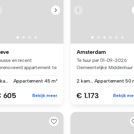
leve
Amsterdam
nusse en recent
Te huur per 01-09-2026:
erenoveerd appartement te
Gemeentelijke Middenhuur
ur in Kleve...
2-kamer ...
2 kamers
Appartement
45 m²
2 kamers
Appartement
50 
 605
€ 1.173
Bekijk meer
Bekijk me