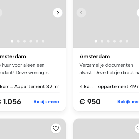
msterdam
Amsterdam
 huur voor alleen een
Verzamel je documenten
tudent! Deze woning is
alvast. Deze heb je direct n
leen ...
de a...
2 kamers
Appartement
32 m²
4 kamers
Appartement
49 
 1.056
€ 950
Bekijk meer
Bekijk me