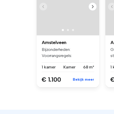
Amstelveen
A
Bijzonderheden:
G
Voorrangsregels:
s
Parkeerbeleid: Gratis pa...
A
1 kamer
Kamer
68 m²
1
€ 1.100
€
Bekijk meer