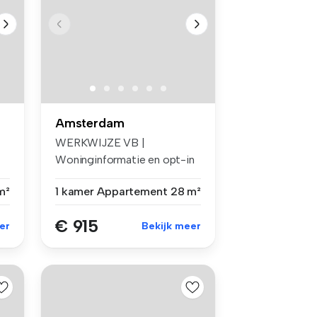
Amsterdam
WERKWIJZE VB |
Woninginformatie en opt-in
voor e-mails ...
m²
1 kamer
Appartement
28 m²
€ 915
er
Bekijk meer