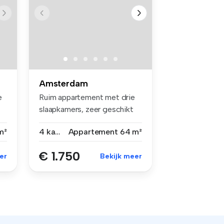
Amsterdam
e
Ruim appartement met drie
slaapkamers, zeer geschikt
voor...
m²
4 kamers
Appartement
64 m²
€ 1.750
er
Bekijk meer