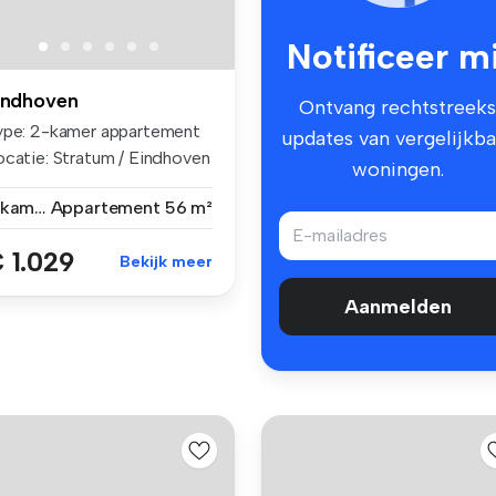
Notificeer mi
indhoven
Ontvang rechtstreeks
ype: 2-kamer appartement
updates van vergelijkba
ocatie: Stratum / Eindhoven
woningen.
2 kamers
Appartement
56 m²
 1.029
Bekijk meer
Aanmelden