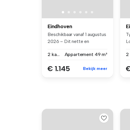
Eindhoven
E
Beschikbaar vanaf 1 augustus
T
2026 – Dit nette en
L
gestoffe...
...
2 kamers
Appartement
49 m²
€ 1.145
€
Bekijk meer