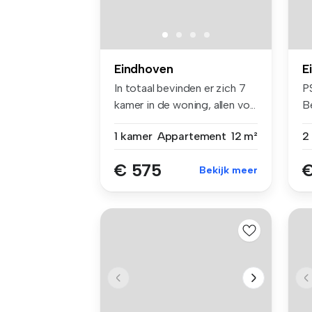
Eindhoven
E
In totaal bevinden er zich 7
P
kamer in de woning, allen vo...
B
mo
1 kamer
Appartement
12 m²
€ 575
€
Bekijk meer