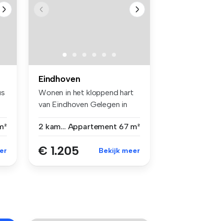
Eindhoven
us
Wonen in het kloppend hart
van Eindhoven Gelegen in
het...
m²
2 kamers
Appartement
67 m²
€ 1.205
er
Bekijk meer