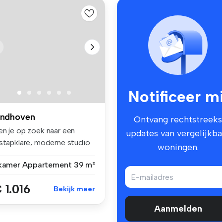
Notificeer mi
indhoven
Ontvang rechtstreeks
en je op zoek naar een
updates van vergelijkba
nstapklare, moderne studio
woningen.
ar ...
 kamer
Appartement
39 m²
 1.016
Bekijk meer
Aanmelden