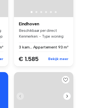
Eindhoven
g
Beschikbaar per direct
op
Kenmerken: - Type woning:
3-kamera...
m²
3 kamers
Appartement
93 m²
€ 1.585
er
Bekijk meer