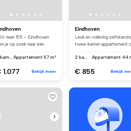
indhoven
Eindhoven
SV-laan 155 – Eindhoven
Leuk en volledig zelfstandi
en je op zoek naar een
twee-kamer appartement 
dern...
ee...
2 kamers
Appartement
57 m²
2 kamers
Appartement
44 
 1.077
€ 855
Bekijk meer
Bekijk me