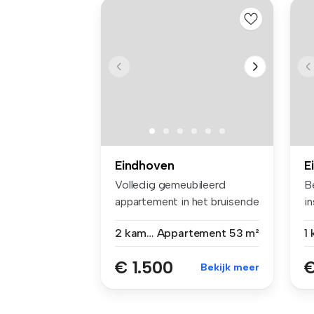
Eindhoven
E
Volledig gemeubileerd
B
appartement in het bruisende
i
Eindho...
wa
2 kamers
Appartement
53 m²
1
€ 1.500
€
Bekijk meer