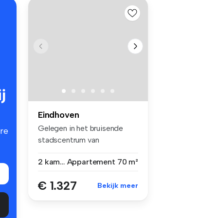
j
Eindhoven
Gelegen in het bruisende
re
stadscentrum van
Eindhoven, prac...
2 kamers
Appartement
70 m²
€ 1.327
Bekijk meer