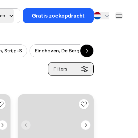
Gratis zoekopdracht
gen
, Strijp-S
Eindhoven, De Bergen
Eindhoven, Witt
Filters