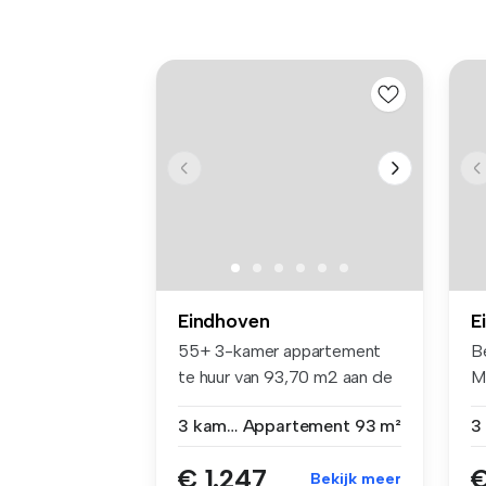
Eindhoven
E
55+ 3-kamer appartement
B
te huur van 93,70 m2 aan de
M
rand ...
ka
3 kamers
Appartement
93 m²
€ 1.247
€
Bekijk meer