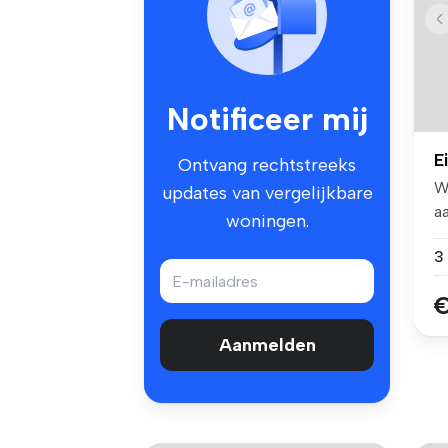
Notificeer mij
E
Ontvang rechtstreeks
W
updates van vergelijkbare
a
woningen.
Br
€
Aanmelden