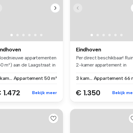
indhoven
Eindhoven
loednieuwe appartementen
Per direct beschikbaar! Rui
50 m²) aan de Laagstraat in
2-kamer appartement in
..
nieuw...
2 kamers
Appartement
50 m²
3 kamers
Appartement
66 
 1.472
€ 1.350
Bekijk meer
Bekijk me