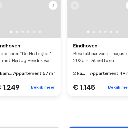
indhoven
Eindhoven
oontoren "De Hertoghof"
Beschikbaar vanaf 1 august
an het Hertog Hendrik van
2026 – Dit nette en
aba...
gestoffe...
3 kamers
Appartement
67 m²
2 kamers
Appartement
49 
 1.249
€ 1.145
Bekijk meer
Bekijk me