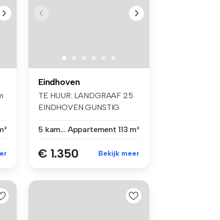
Eindhoven
m
TE HUUR: LANDGRAAF 25
EINDHOVEN GUNSTIG
GELEGEN HOEKWONIN...
m²
5 kamers
Appartement
113 m²
€ 1.350
er
Bekijk meer