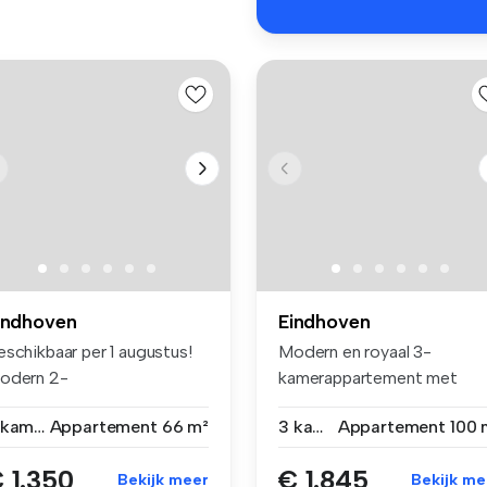
indhoven
Eindhoven
eschikbaar per 1 augustus!
Modern en royaal 3-
odern 2-
kamerappartement met
merappartement in ...
berging en eigen ...
3 kamers
Appartement
66 m²
3 kamers
Appartement
100 
 1.350
€ 1.845
Bekijk meer
Bekijk me