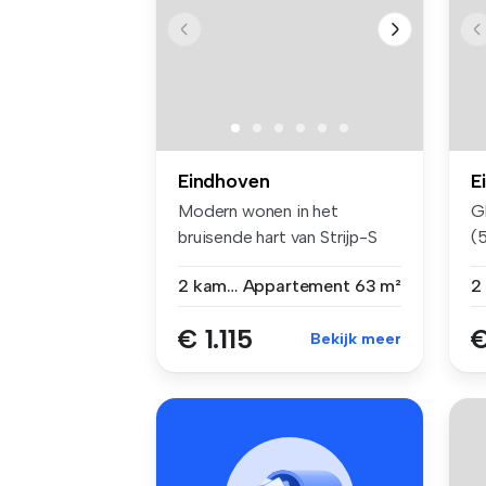
Eindhoven
E
Modern wonen in het
G
bruisende hart van Strijp-S
(
Op zoek...
Ei.
2 kamers
Appartement
63 m²
€ 1.115
€
Bekijk meer