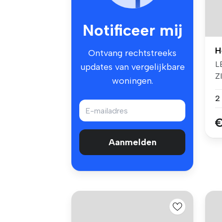
Notificeer mij
H
Ontvang rechtstreeks
L
updates van vergelijkbare
Z
woningen.
M
€
Aanmelden