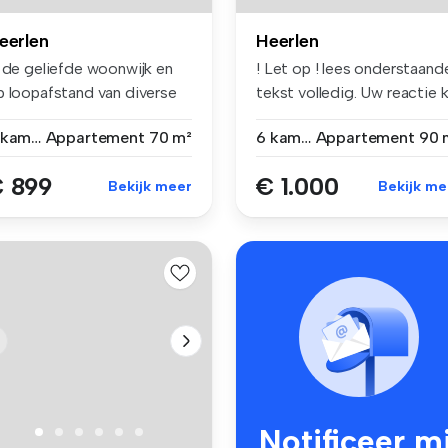
eerlen
Heerlen
n de geliefde woonwijk en
! Let op ! lees onderstaand
p loopafstand van diverse
tekst volledig. Uw reactie k.
o...
3 kamers
Appartement
70 m²
6 kamers
Appartement
90 
 899
€ 1.000
Bekijk meer
Bekijk me
Notificeer mi