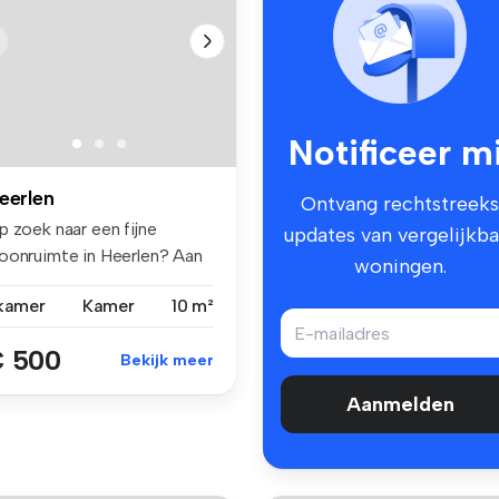
Notificeer mi
eerlen
Ontvang rechtstreeks
p zoek naar een fijne
updates van vergelijkba
oonruimte in Heerlen? Aan
woningen.
 Sc...
 kamer
Kamer
10 m²
 500
Bekijk meer
Aanmelden