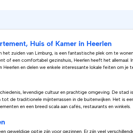
tement, Huis of Kamer in Heerlen
n het zuiden van Limburg, is een fantastische plek om te wonen
 of een comfortabel gezinshuis, Heerlen heeft het allemaal. I
 Heerlen en delen we enkele interessante lokale feiten om je te
schiedenis, levendige cultuur en prachtige omgeving. De stad i
ot de traditionele mijnterrassen in de buitenwijken. Het is e
nementen en een breed scala aan cafés, restaurants en winkels.
en
en geweldige optie zijn voor gezinnen. Er zijn veel verschillende