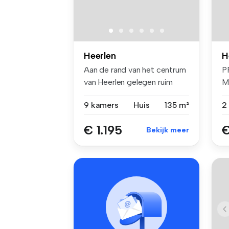
Heerlen
H
Aan de rand van het centrum
P
van Heerlen gelegen ruim
M
here...
C
9 kamers
Huis
135 m²
2
€ 1.195
€
Bekijk meer