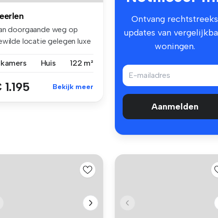
eerlen
Ontvang rechtstreeks
an doorgaande weg op
updates van vergelijkba
ewilde locatie gelegen luxe
woningen.
gewe...
 kamers
Huis
122 m²
 1.195
Bekijk meer
Aanmelden