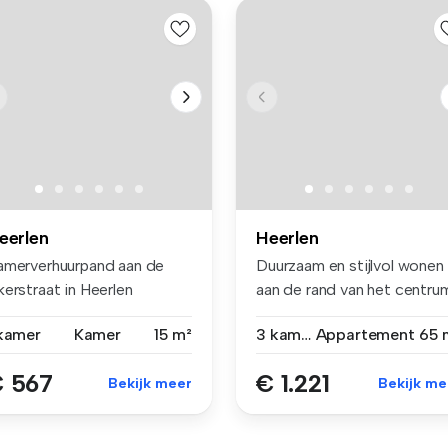
eerlen
Heerlen
amerverhuurpand aan de
Duurzaam en stijlvol wonen
erstraat in Heerlen
aan de rand van het centru
ntrum. ...
va...
 kamer
Kamer
15 m²
3 kamers
Appartement
65 
 567
€ 1.221
Bekijk meer
Bekijk me