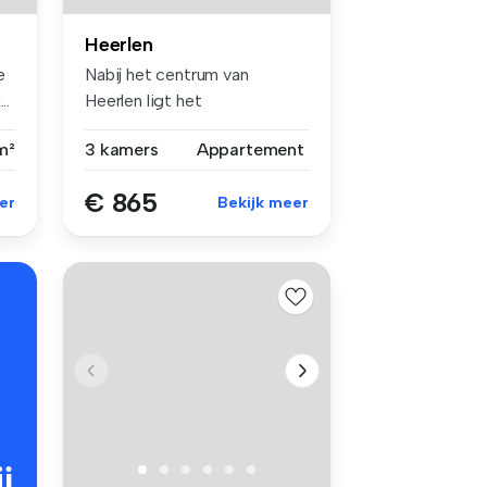
Heerlen
e
Nabij het centrum van
..
Heerlen ligt het
appartementencompl...
m²
3 kamers
Appartement
€ 865
er
Bekijk meer
j