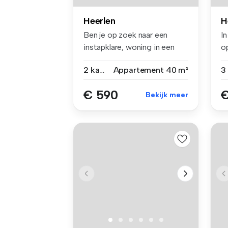
Heerlen
H
Ben je op zoek naar een
I
instapklare, woning in een
o
kindvr...
vo
2 kamers
Appartement
40 m²
€ 590
€
Bekijk meer