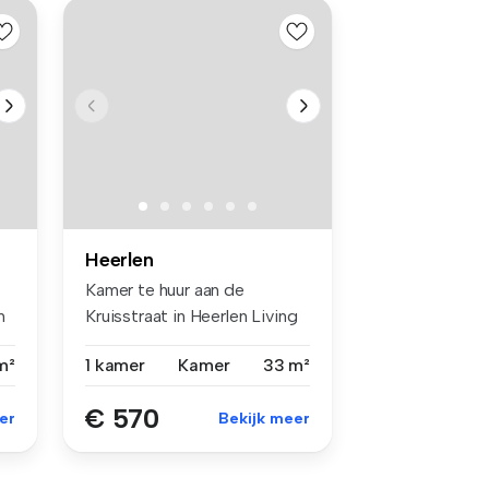
Heerlen
Kamer te huur aan de
m
Kruisstraat in Heerlen Living
in H...
m²
1 kamer
Kamer
33 m²
€ 570
er
Bekijk meer