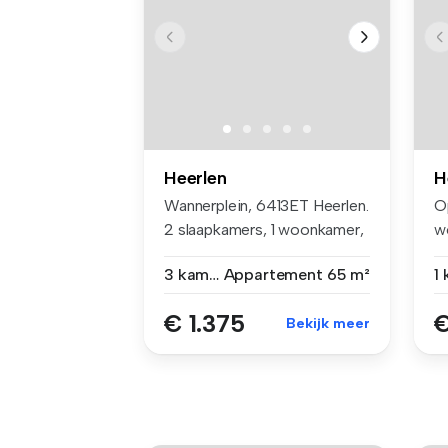
Heerlen
H
Wannerplein, 6413ET Heerlen.
O
2 slaapkamers, 1 woonkamer,
w
...
de
3 kamers
Appartement
65 m²
1
€ 1.375
€
Bekijk meer