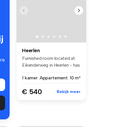
j
Heerlen
Furnished room located at
re
Eikenderweg in Heerlen - has
to...
1 kamer
Appartement
10 m²
€ 540
Bekijk meer