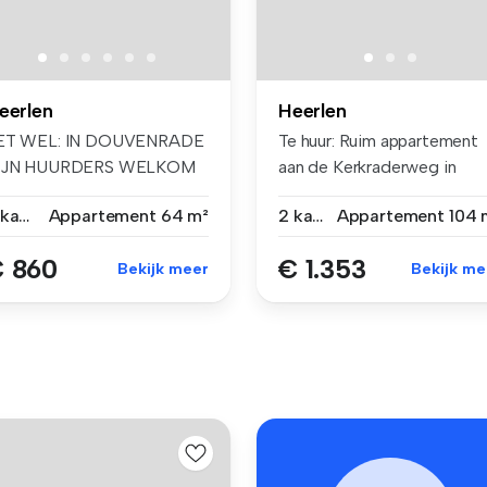
eerlen
Heerlen
ET WEL: IN DOUVENRADE
Te huur: Ruim appartement
IJN HUURDERS WELKOM
aan de Kerkraderweg in
ET EEN LEEFT...
Heerlen ...
2 kamers
Appartement
64 m²
2 kamers
Appartement
104 
 860
€ 1.353
Bekijk meer
Bekijk me