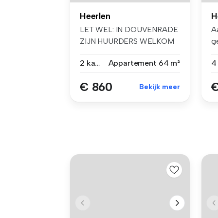
Heerlen
H
LET WEL: IN DOUVENRADE
A
ZIJN HUURDERS WELKOM
g
MET EEN LEEFT...
af
2 kamers
Appartement
64 m²
4
€ 860
€
Bekijk meer