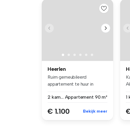
Heerlen
H
Ruim gemeubileerd
K
appartement te huur in
Ak
Heerlen – Per di...
Ce
2 kamers
Appartement
90 m²
1
€ 1.100
€
Bekijk meer