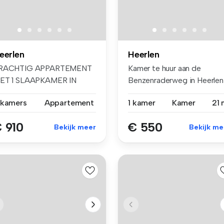
eerlen
Heerlen
RACHTIG APPARTEMENT
Kamer te huur aan de
ET 1 SLAAPKAMER IN
Benzenraderweg in Heerlen
ENTRUM HEERLEN....
Living i...
 kamers
Appartement
1 kamer
Kamer
21 
 910
€ 550
Bekijk meer
Bekijk me