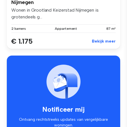
Nijmegen
Wonen in Grootland Keizerstad Nijmegen is
grotendeels g...
2 kamers
Appartement
87 m²
€ 1.175
Bekijk meer
Notificeer mij
Ontvang rechtstreeks updates van vergelijkbare
woningen.