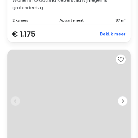
Wonen in Grootland Keizerstad Nijmegen is
grotendeels g...
2 kamers
Appartement
87 m²
€ 1.175
Bekijk meer