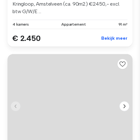
Kringloop, Amstelveen (ca. 90m2) €2450,- excl.
btw G/W/E ...
4 kamers
Appartement
91 m²
€ 2.450
Bekijk meer