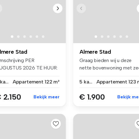
lmere Stad
Almere Stad
mschrijving PER
Graag bieden wij u deze
UGUSTUS 2026 TE HUUR:
nette bovenwoning met ze
ppartement wat...
ruime ...
3 kamers
Appartement
122 m²
5 kamers
Appartement
123 
 2.150
€ 1.900
Bekijk meer
Bekijk me