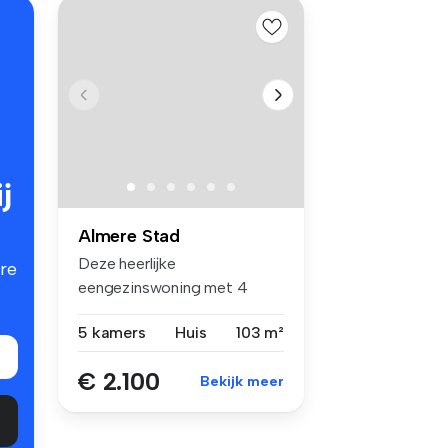
j
Almere Stad
Deze heerlijke
re
eengezinswoning met 4
slaapkamers is geleg...
5 kamers
Huis
103 m²
€ 2.100
Bekijk meer