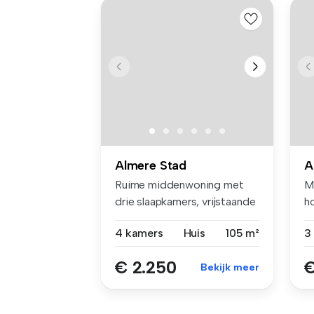
Almere Stad
A
Ruime middenwoning met
M
drie slaapkamers, vrijstaande
h
berg...
ee
4 kamers
Huis
105 m²
€ 2.250
€
Bekijk meer