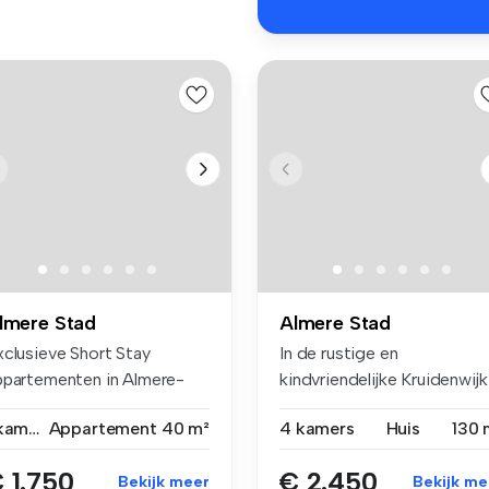
lmere Stad
Almere Stad
xclusieve Short Stay
In de rustige en
ppartementen in Almere-
kindvriendelijke Kruidenwijk
ntrum Lux...
ligt deze k...
1 kamer
Appartement
40 m²
4 kamers
Huis
130 
 1.750
€ 2.450
Bekijk meer
Bekijk me