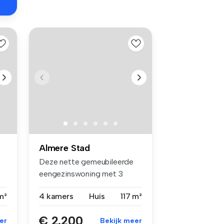
Almere Stad
Deze nette gemeubileerde
eengezinswoning met 3
ruime slaa...
m²
4 kamers
Huis
117 m²
€ 2.200
er
Bekijk meer