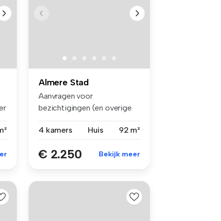
Almere Stad
Aanvragen voor
er
bezichtigingen (en overige
vragen) uitslui...
m²
4 kamers
Huis
92 m²
€ 2.250
er
Bekijk meer