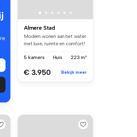
j
Almere Stad
Modern wonen aan het water
re
met luxe, ruimte en comfort!
...
5 kamers
Huis
223 m²
€ 3.950
Bekijk meer