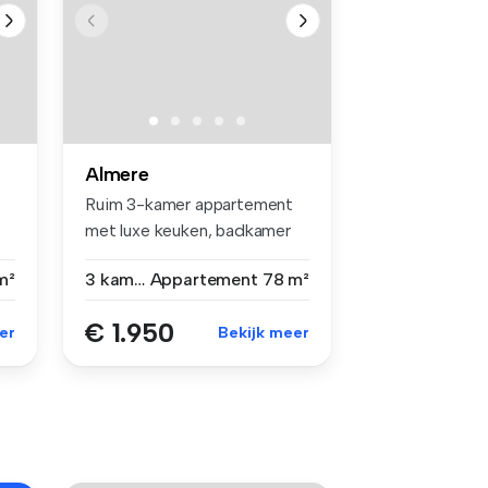
Almere
Ruim 3-kamer appartement
met luxe keuken, badkamer
en eig...
m²
3 kamers
Appartement
78 m²
€ 1.950
er
Bekijk meer