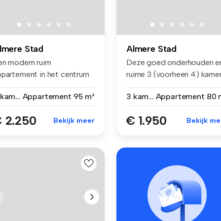
lmere Stad
Almere Stad
en modern ruim
Deze goed onderhouden e
ppartement in het centrum
ruime 3 (voorheen 4) kame
n Almere met...
appar...
3 kamers
Appartement
95 m²
3 kamers
Appartement
80 
 2.250
€ 1.950
Bekijk meer
Bekijk me