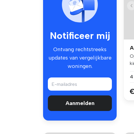
Notificeer mij
A
Ontvang rechtstreeks
O
updates van vergelijkbare
ki
woningen.
d
4
€
Aanmelden