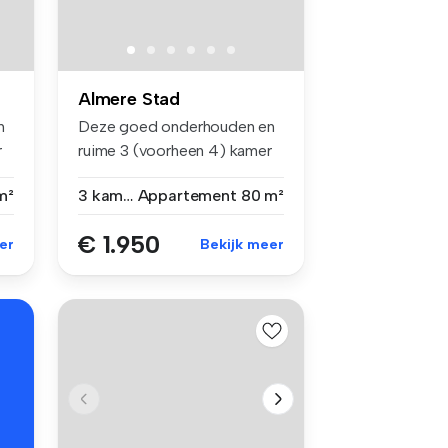
Almere Stad
n
Deze goed onderhouden en
r
ruime 3 (voorheen 4) kamer
appar...
m²
3 kamers
Appartement
80 m²
€ 1.950
er
Bekijk meer