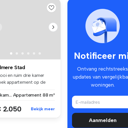
Notificeer mi
lmere Stad
Ontvang rechtstreeks
ooi en ruim drie kamer
updates van vergelijkba
oek appartement op de
woningen.
rste ver...
3 kamers
Appartement
88 m²
 2.050
Bekijk meer
Aanmelden