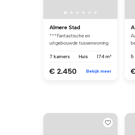
Almere Stad
A
***Fantastische en
Aa
uitgebouwde tussenwoning
b
van ca. 174 m...
en
7 kamers
Huis
174 m²
5
€ 2.450
€
Bekijk meer