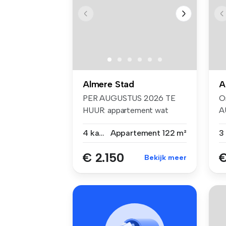
Almere Stad
A
PER AUGUSTUS 2026 TE
O
HUUR: appartement wat
A
uitermate gesc...
a
4 kamers
Appartement
122 m²
€ 2.150
€
Bekijk meer