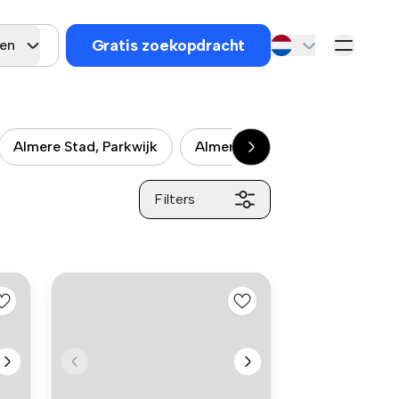
Gratis zoekopdracht
gen
Almere Stad, Parkwijk
Almere Stad, Waterwijk
A
Filters