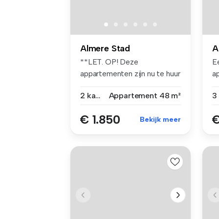
Almere Stad
A
**LET. OP! Deze
E
appartementen zijn nu te huur
a
voor onbepa...
va
2 kamers
Appartement
48 m²
€ 1.850
€
Bekijk meer