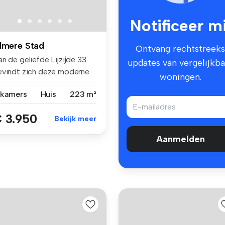
Notificeer mi
lmere Stad
Ontvang rechtstreeks
n de geliefde Lijzijde 33
updates van vergelijkba
evindt zich deze moderne
woningen.
 ...
 kamers
Huis
223 m²
 3.950
Bekijk meer
Aanmelden