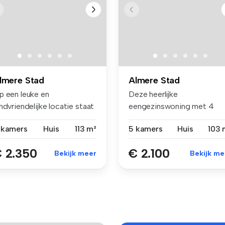
lmere Stad
Almere Stad
p een leuke en
Deze heerlijke
ndvriendelijke locatie staat
eengezinswoning met 4
eze moder...
slaapkamers is geleg...
 kamers
Huis
113 m²
5 kamers
Huis
103 
 2.350
€ 2.100
Bekijk meer
Bekijk me