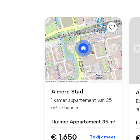
Almere Stad
A
1 kamer appartement van 35
E
m² te huur in
a
Rentmeesterstraa...
Ce
1 kamer
Appartement
35 m²
€ 1.650
€
Bekijk meer