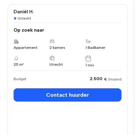
Daniël H.
Utrecht
Op zoek naar
Appartement
2 kamers
1 Badkamer
25 m²
Utrecht
1 nov
2.500
Budget
€
/maand
Contact huurder