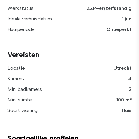
Werkstatus
ZZP-er/zelfstandig
Ideale verhuisdatum
1 jun
Huurperiode
Onbeperkt
Vereisten
Locatie
Utrecht
Kamers
4
Min. badkamers
2
Min. ruimte
100 m²
Soort woning
Huis
Soortgelijke profielen