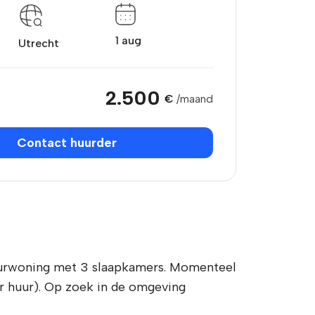
1 aug
Utrecht
2.500
€
/maand
Contact huurder
 huurwoning met 3 slaapkamers. Momenteel
r huur). Op zoek in de omgeving