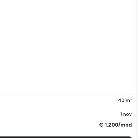
40 m²
1 nov
€ 1.200/mnd