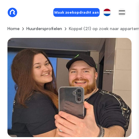
Maak zoekopdracht aan
Home
Huurdersprofielen
Koppel (21) op zoek naar apparte