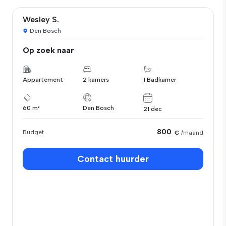
Wesley S.
Den Bosch
Op zoek naar
Appartement
2 kamers
1 Badkamer
60 m²
Den Bosch
21 dec
800
Budget
€
/maand
Contact huurder