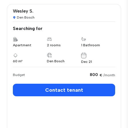
Wesley S.
Den Bosch
Searching for
Apartment
2 rooms
1 Bathroom
60 m²
Den Bosch
Dec 21
800
Budget
€
/month
Contact tenant