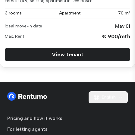
Female (48) seeking apartment in Den Bosch
3 rooms
Apartment
70 m²
May 01
Ideal move-in date
€ 900/mth
Max. Rent
View tenant
English
Pricing and how it works
For letting agents