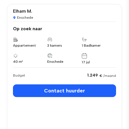
Elham M.
Enschede
Op zoek naar
Appartement
3 kamers
1 Badkamer
40 m²
Enschede
17 jul
1.249
Budget
€
/maand
Contact huurder