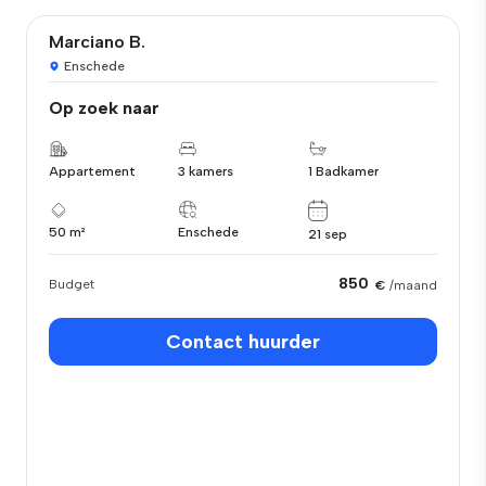
Marciano B.
Enschede
Op zoek naar
Appartement
3 kamers
1 Badkamer
50 m²
Enschede
21 sep
850
Budget
€
/maand
Contact huurder