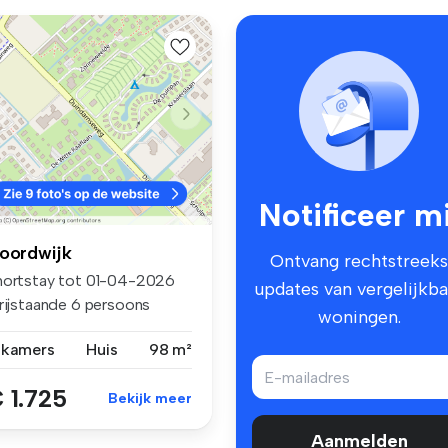
Notificeer mi
oordwijk
Ontvang rechtstreeks
hortstay tot 01-04-2026
updates van vergelijkba
Vrijstaande 6 persoons
woningen.
creati...
 kamers
Huis
98 m²
 1.725
Bekijk meer
Aanmelden