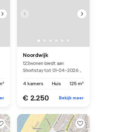
Noordwijk
123wonen biedt aan:
Shortstay tot 01-04-2026 ,
Mooie vr...
m²
4 kamers
Huis
125 m²
€ 2.250
er
Bekijk meer