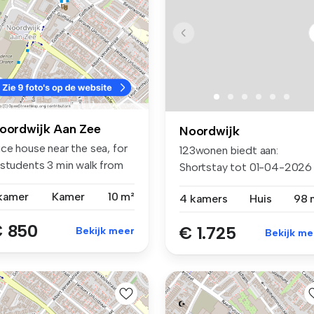
oordwijk Aan Zee
Noordwijk
ce house near the sea, for
123wonen biedt aan:
 students 3 min walk from
Shortstay tot 01-04-2026
.
,Vrijstaand...
 kamer
Kamer
10 m²
4 kamers
Huis
98 
 850
€ 1.725
Bekijk meer
Bekijk me