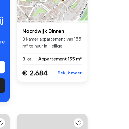
j
Noordwijk Binnen
3 kamer appartement van 155
re
m² te huur in Heilige
Geestwe...
3 kamers
Appartement
155 m²
€ 2.684
Bekijk meer