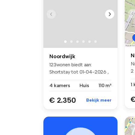
N
Noordwijk
Ni
123wonen biedt aan:
2
Shortstay tot 01-04-2026 ,
t..
Royale e...
1
4 kamers
Huis
110 m²
€
€ 2.350
Bekijk meer