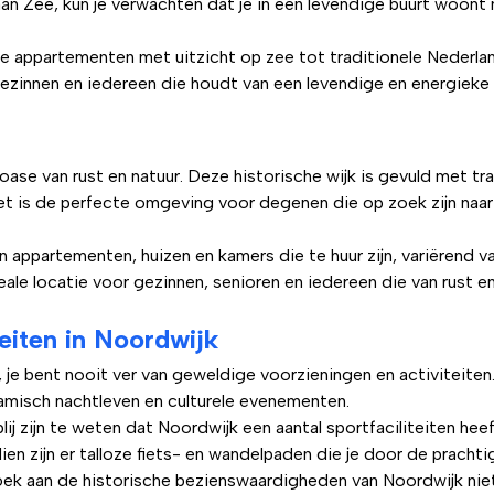
 aan Zee, kun je verwachten dat je in een levendige buurt woon
e appartementen met uitzicht op zee tot traditionele Nederlan
ezinnen en iedereen die houdt van een levendige en energieke 
ase van rust en natuur. Deze historische wijk is gevuld met tr
Het is de perfecte omgeving voor degenen die op zoek zijn naar 
n appartementen, huizen en kamers die te huur zijn, variërend v
le locatie voor gezinnen, senioren en iedereen die van rust en
eiten in Noordwijk
je bent nooit ver van geweldige voorzieningen en activiteiten.
namisch nachtleven en culturele evenementen.
 blij zijn te weten dat Noordwijk een aantal sportfaciliteiten he
n zijn er talloze fiets- en wandelpaden die je door de prachti
zoek aan de historische bezienswaardigheden van Noordwijk nie