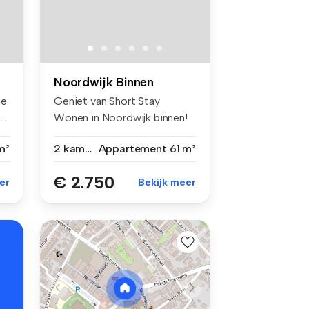
Noordwijk Binnen
te
Geniet van Short Stay
..
Wonen in Noordwijk binnen!
Ben je o...
m²
2 kamers
Appartement
61 m²
€ 2.750
er
Bekijk meer