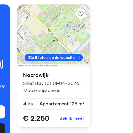
j
Noordwijk
Shortstay tot 01-04-2026 ,
re
Mooie vrijstaande
recreatiewon...
4 kamers
Appartement
125 m²
€ 2.250
Bekijk meer