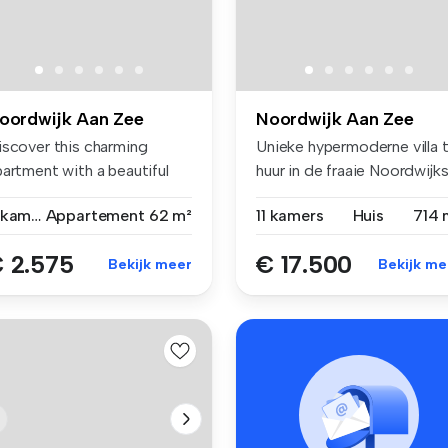
oordwijk Aan Zee
Noordwijk Aan Zee
iscover this charming
Unieke hypermoderne villa 
partment with a beautiful
huur in de fraaie Noordwijks.
obstr...
3 kamers
Appartement
62 m²
11 kamers
Huis
714 
 2.575
€ 17.500
Bekijk meer
Bekijk me