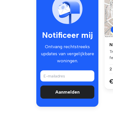
Notificeer mij
N
Ontvang rechtstreeks
T
updates van vergelijkbare
f
woningen.
th
€
Aanmelden