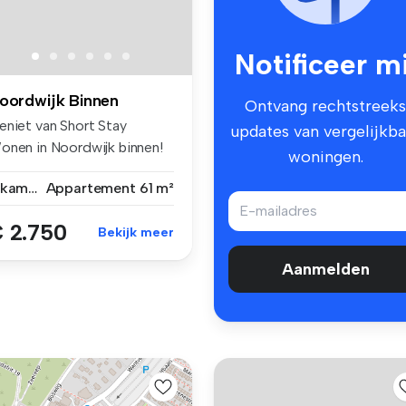
Notificeer mi
oordwijk Binnen
Ontvang rechtstreeks
eniet van Short Stay
updates van vergelijkba
onen in Noordwijk binnen!
woningen.
n je o...
2 kamers
Appartement
61 m²
 2.750
Bekijk meer
Aanmelden