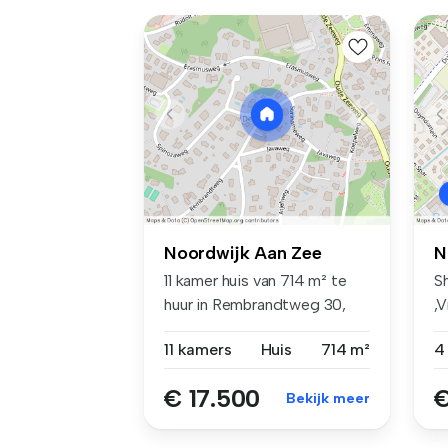
Noordwijk Aan Zee
N
11 kamer huis van 714 m² te
S
huur in Rembrandtweg 30,
,
De Z...
re
11 kamers
Huis
714 m²
4
€ 17.500
€
Bekijk meer