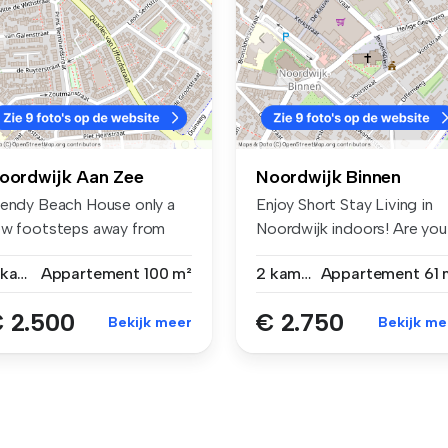
oordwijk Aan Zee
Noordwijk Binnen
rendy Beach House only a
Enjoy Short Stay Living in
ew footsteps away from
Noordwijk indoors! Are you
e sea...
loo...
2 kamers
Appartement
100 m²
2 kamers
Appartement
61 
 2.500
€ 2.750
Bekijk meer
Bekijk me