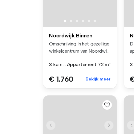
Noordwijk Binnen
N
Omschrijving In het gezellige
D
winkelcentrum van Noordwi...
a
un
3 kamers
Appartement
72 m²
€ 1.760
€
Bekijk meer