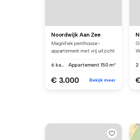
Noordwijk Aan Zee
N
Magnifiek penthouse-
G
appartement met vrij uitzicht
W
over No...
Be
6 kamers
Appartement
150 m²
€ 3.000
€
Bekijk meer