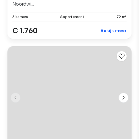
Noordwi...
3 kamers
Appartement
72 m²
€ 1.760
Bekijk meer