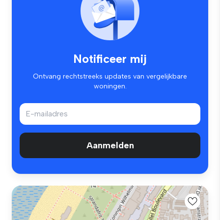
Notificeer mij
Ontvang rechtstreeks updates van vergelijkbare
woningen.
Aanmelden