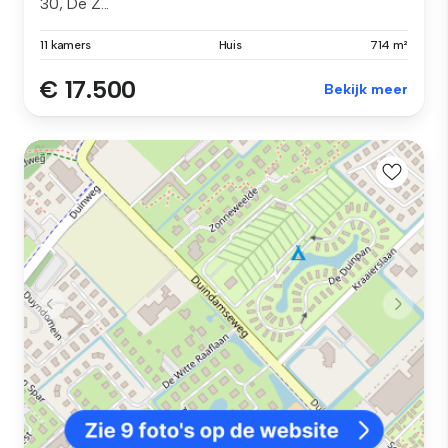
30, De Z...
11 kamers
Huis
714 m²
€ 17.500
Bekijk meer