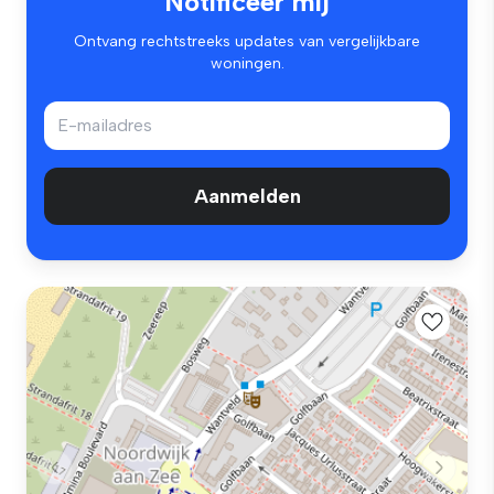
Notificeer mij
Ontvang rechtstreeks updates van vergelijkbare
woningen.
Aanmelden