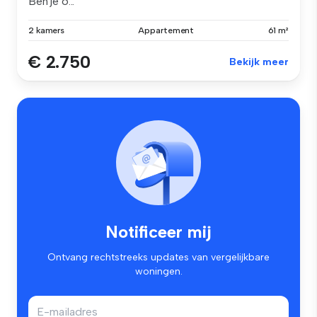
Ben je o...
2 kamers
Appartement
61 m²
€ 2.750
Bekijk meer
Notificeer mij
Ontvang rechtstreeks updates van vergelijkbare
woningen.