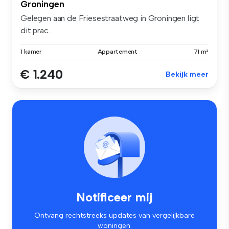
Groningen
Gelegen aan de Friesestraatweg in Groningen ligt
dit prac...
1 kamer
Appartement
71 m²
€ 1.240
Bekijk meer
Notificeer mij
Ontvang rechtstreeks updates van vergelijkbare
woningen.