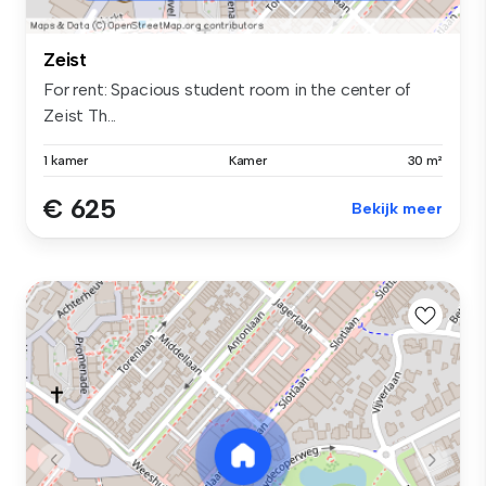
Zeist
For rent: Spacious student room in the center of
Zeist Th...
1 kamer
Kamer
30 m²
€ 625
Bekijk meer