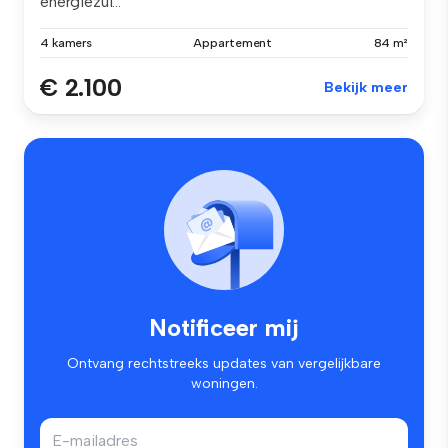
energiezui...
4 kamers
Appartement
84 m²
€ 2.100
Bekijk meer
Notificeer mij
Ontvang rechtstreeks updates van vergelijkbare
woningen.