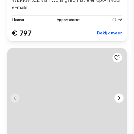
WERKWIJZE VB | Woninginformatie en opt-in voor
e-mails ...
1 kamer
Appartement
27 m²
€ 797
Bekijk meer