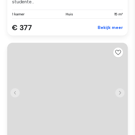
studente...
1 kamer
Huis
15 m²
€ 377
Bekijk meer