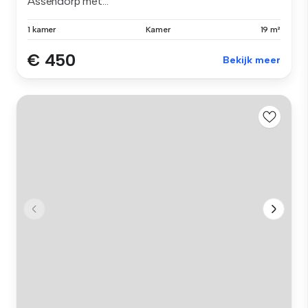
Assendorp met...
1 kamer
Kamer
19 m²
€ 450
Bekijk meer