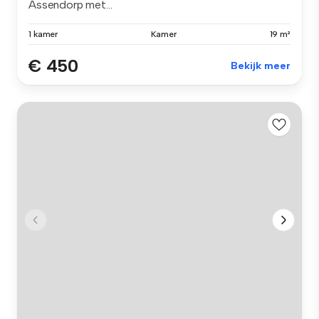
Assendorp met...
1 kamer
Kamer
19 m²
€ 450
Bekijk meer