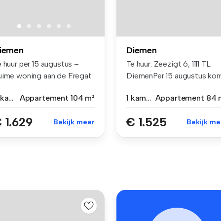
iemen
Diemen
 huur per 15 augustus –
Te huur: Zeezigt 6, 1111 TL
uime woning aan de Fregat
DiemenPer 15 augustus ko
 i...
de...
3 kamers
Appartement
104 m²
1 kamer
Appartement
84 
 1.629
€ 1.525
Bekijk meer
Bekijk me