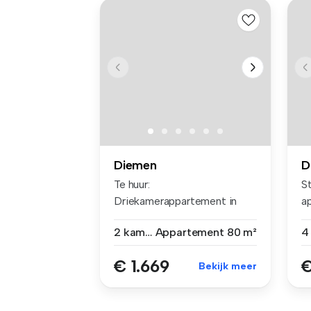
Diemen
D
Te huur:
St
Driekamerappartement in
ap
Diemen Centrum! Wat ee...
2 kamers
Appartement
80 m²
€ 1.669
€
Bekijk meer