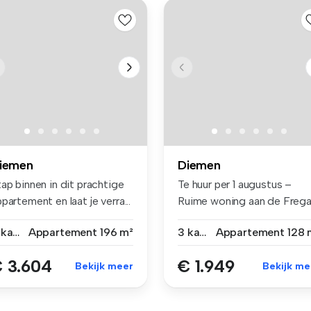
iemen
Diemen
ap binnen in dit prachtige
Te huur per 1 augustus –
partement en laat je verra...
Ruime woning aan de Freg
13 in...
4 kamers
Appartement
196 m²
3 kamers
Appartement
128 
 3.604
€ 1.949
Bekijk meer
Bekijk me