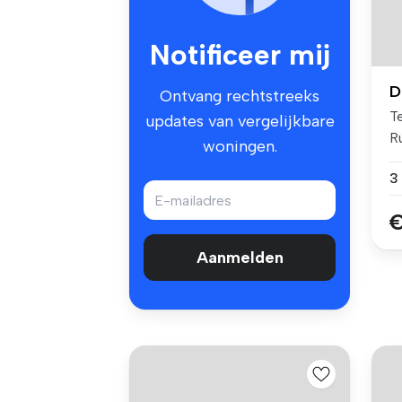
Notificeer mij
D
Ontvang rechtstreeks
Te
updates van vergelijkbare
R
woningen.
37
€
Aanmelden