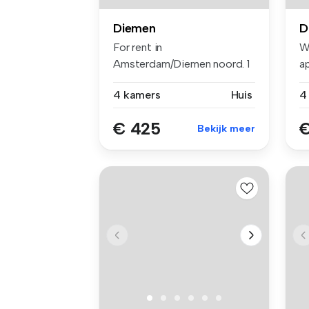
Diemen
D
For rent in
W
Amsterdam/Diemen noord. 1
a
Furnished room in...
ee
4 kamers
Huis
€ 425
€
Bekijk meer