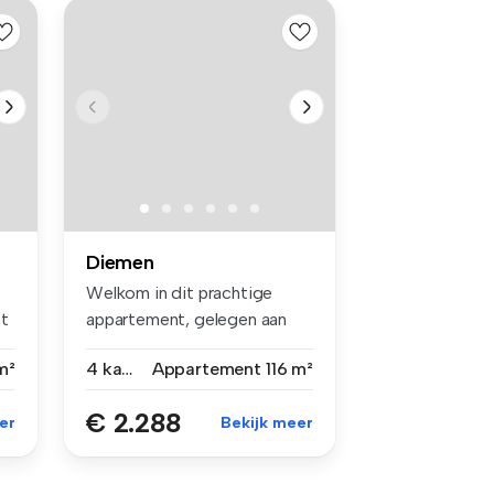
Diemen
Welkom in dit prachtige
at
appartement, gelegen aan
een rust...
m²
4 kamers
Appartement
116 m²
€ 2.288
er
Bekijk meer