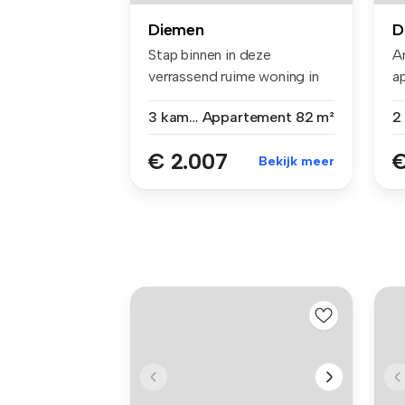
Diemen
D
Stap binnen in deze
Ar
verrassend ruime woning in
a
het gelief...
3 kamers
Appartement
82 m²
€ 2.007
€
Bekijk meer