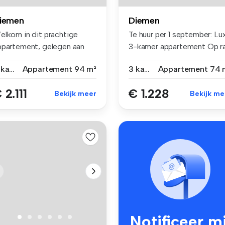
iemen
Diemen
elkom in dit prachtige
Te huur per 1 september: Lu
ppartement, gelegen aan
3-kamer appartement Op ra.
n rust...
4 kamers
Appartement
94 m²
3 kamers
Appartement
74 
 2.111
€ 1.228
Bekijk meer
Bekijk me
Notificeer mi