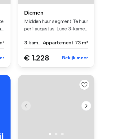
Diemen
xe
Midden huur segment Te huur
..
per 1 augustus: Luxe 3-kame...
m²
3 kamers
Appartement
73 m²
€ 1.228
er
Bekijk meer
j