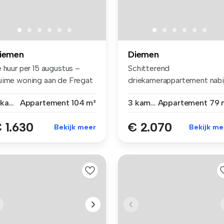
iemen
Diemen
 huur per 15 augustus –
Schitterend
uime woning aan de Fregat
driekamerappartement nabi
 i...
Bergwijkpark en ve...
2 kamers
Appartement
104 m²
3 kamers
Appartement
79 
 1.630
€ 2.070
Bekijk meer
Bekijk me