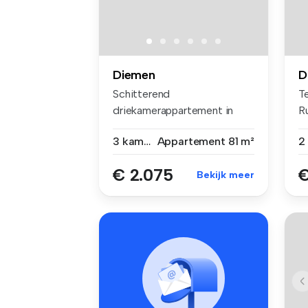
Diemen
D
Schitterend
Te
driekamerappartement in
R
Diemen! Vanuit de hal...
37
3 kamers
Appartement
81 m²
€ 2.075
€
Bekijk meer