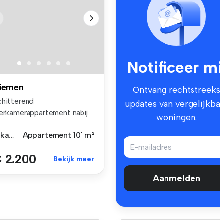
Notificeer mi
iemen
Ontvang rechtstreeks
chitterend
updates van vergelijkba
ierkamerappartement nabij
woningen.
rgwijkpark en ve...
4 kamers
Appartement
101 m²
 2.200
Bekijk meer
Aanmelden