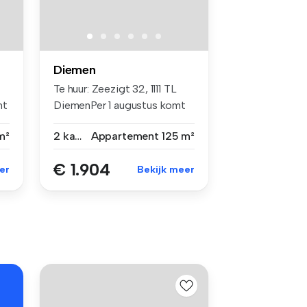
Diemen
Te huur: Zeezigt 32, 1111 TL
mt
DiemenPer 1 augustus komt
de...
m²
2 kamers
Appartement
125 m²
€ 1.904
er
Bekijk meer