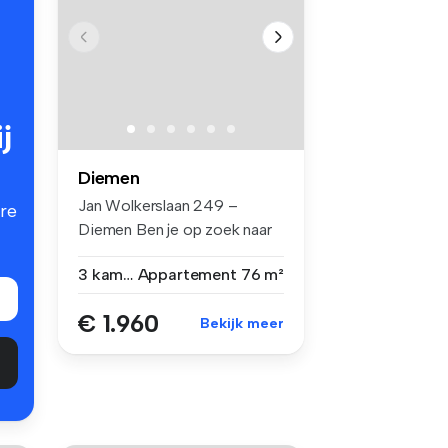
j
Diemen
Jan Wolkerslaan 249 –
re
Diemen Ben je op zoek naar
een mode...
3 kamers
Appartement
76 m²
€ 1.960
Bekijk meer