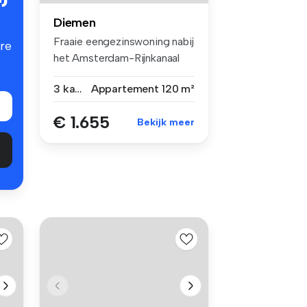
Diemen
Fraaie eengezinswoning nabij
re
het Amsterdam-Rijnkanaal
met...
3 kamers
Appartement
120 m²
€ 1.655
Bekijk meer