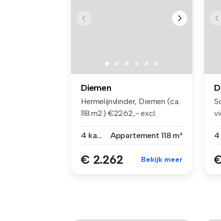
Diemen
D
Hermelijnvlinder, Diemen (ca.
S
118 m2) €2262,- excl.
v
G/W/E...
Be
4 kamers
Appartement
118 m²
€ 2.262
€
Bekijk meer