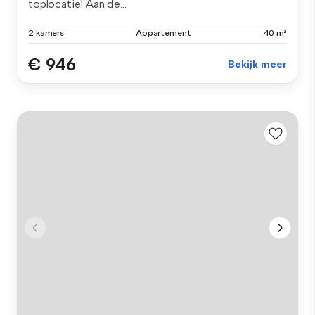
toplocatie! Aan de...
2 kamers
Appartement
40 m²
€ 946
Bekijk meer