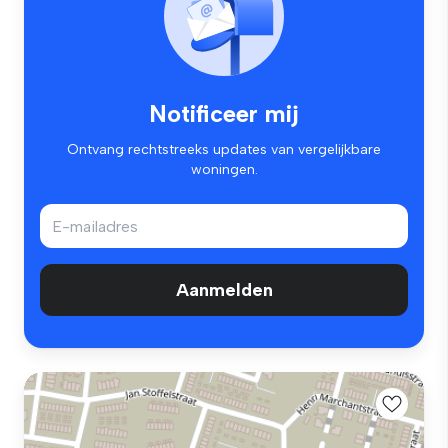
Notificeer mij
Ontvang rechtstreeks updates van vergelijkbare
woningen.
Aanmelden