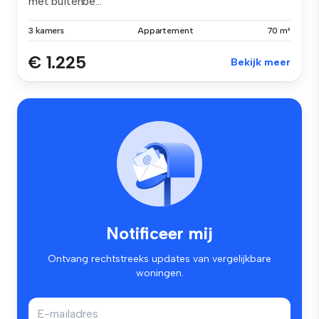
met buitenbe...
3 kamers
Appartement
70 m²
€ 1.225
Bekijk meer
Notificeer mij
Ontvang rechtstreeks updates van vergelijkbare
woningen.