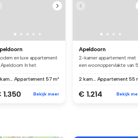
peldoorn
Apeldoorn
odern en luxe appartement
2-kamer appartement met
 Apeldoorn In het
een woonoppervlakte van 
mpleet...
m2, Lu...
3 kamers
Appartement
57 m²
2 kamers
Appartement
55 
 1.350
€ 1.214
Bekijk meer
Bekijk me