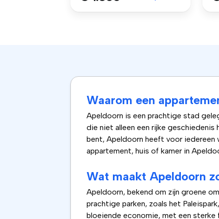
Waarom een appartement
Apeldoorn is een prachtige stad geleg
die niet alleen een rijke geschiedenis
bent, Apeldoorn heeft voor iedereen w
appartement, huis of kamer in Apeldo
Wat maakt Apeldoorn zo
Apeldoorn, bekend om zijn groene omg
prachtige parken, zoals het Paleispar
bloeiende economie, met een sterke f