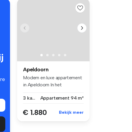
j
Apeldoorn
Modern en luxe appartement
re
in Apeldoorn In het
compleet...
3 kamers
Appartement
94 m²
€ 1.880
Bekijk meer