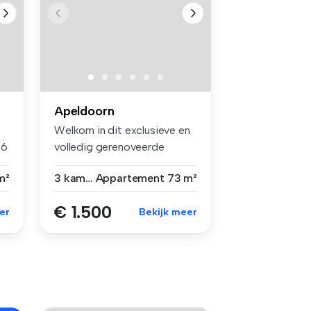
Apeldoorn
Welkom in dit exclusieve en
56
volledig gerenoveerde
apparte...
m²
3 kamers
Appartement
73 m²
€ 1.500
er
Bekijk meer