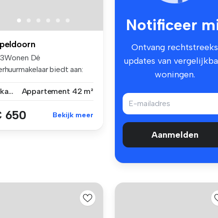
Notificeer mi
peldoorn
Ontvang rechtstreeks
23Wonen Dé
updates van vergelijkba
erhuurmakelaar biedt aan:
woningen.
ovenwoning in A...
2 kamers
Appartement
42 m²
 650
Bekijk meer
Aanmelden