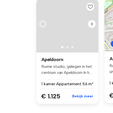
A
Apeldoorn
Ro
Ruime studio, gelegen in het
s
centrum van Apeldoorn In h...
**
1
1 kamer
Appartement
56 m²
€
€ 1.125
Bekijk meer