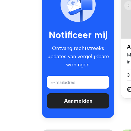
Notificeer mij
A
Ontvang rechtstreeks
M
updates van vergelijkbare
in
woningen.
co
€
Aanmelden