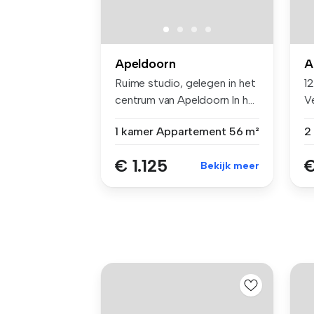
Apeldoorn
A
Ruime studio, gelegen in het
1
centrum van Apeldoorn In h...
V
B
1 kamer
Appartement
56 m²
€ 1.125
€
Bekijk meer