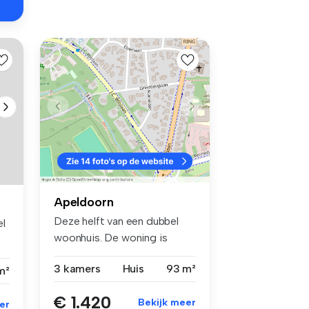
Apeldoorn
Deze helft van een dubbel
el
woonhuis. De woning is
gelegen ...
3 kamers
Huis
93 m²
m²
€ 1.420
Bekijk meer
er