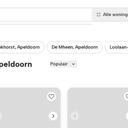
Alle wonin
nkhorst, Apeldoorn
De Mheen, Apeldoorn
Loolaan
peldoorn
Populair