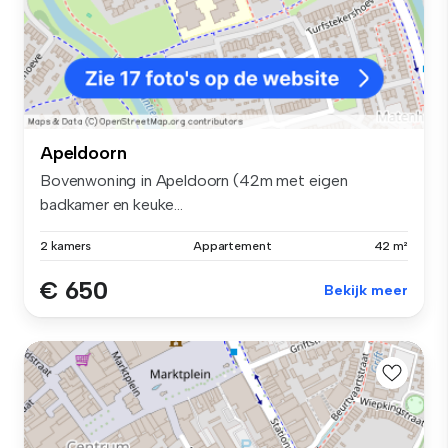
Apeldoorn
Bovenwoning in Apeldoorn (42m met eigen
badkamer en keuke...
2 kamers
Appartement
42 m²
€ 650
Bekijk meer