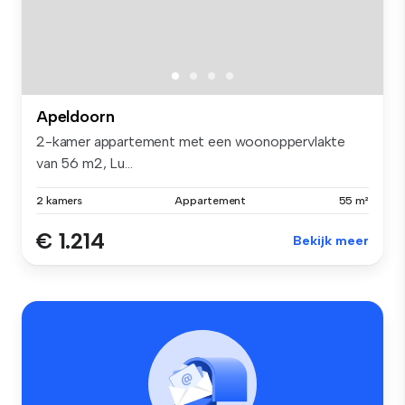
Apeldoorn
2-kamer appartement met een woonoppervlakte
van 56 m2, Lu...
2 kamers
Appartement
55 m²
€ 1.214
Bekijk meer