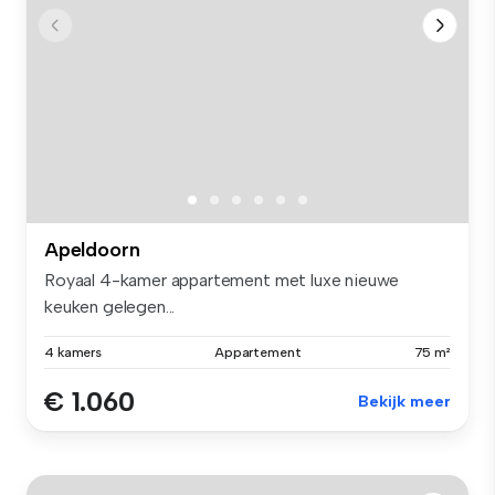
Apeldoorn
Royaal 4-kamer appartement met luxe nieuwe
keuken gelegen...
4 kamers
Appartement
75 m²
€ 1.060
Bekijk meer