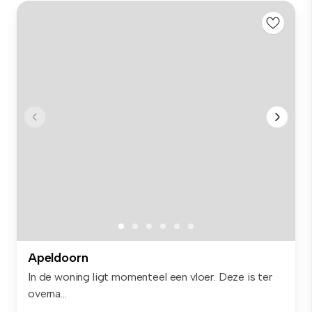
Apeldoorn
In de woning ligt momenteel een vloer. Deze is ter
overna...