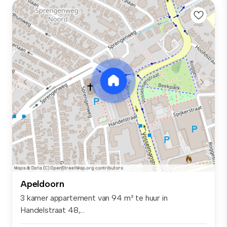
Apeldoorn
3 kamer appartement van 94 m² te huur in
Handelstraat 48,...