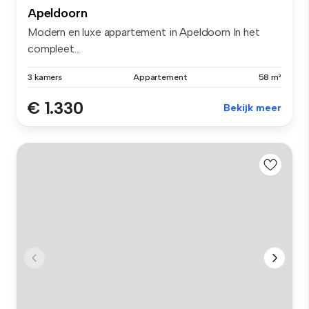
Apeldoorn
Modern en luxe appartement in Apeldoorn In het
compleet...
3 kamers
Appartement
58 m²
€ 1.330
Bekijk meer