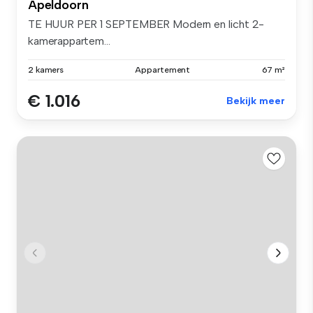
Apeldoorn
TE HUUR PER 1 SEPTEMBER Modern en licht 2-
kamerappartem...
2 kamers
Appartement
67 m²
€ 1.016
Bekijk meer