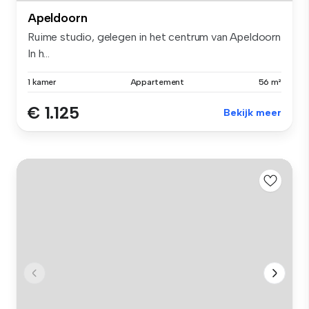
Apeldoorn
Ruime studio, gelegen in het centrum van Apeldoorn
In h...
1 kamer
Appartement
56 m²
€ 1.125
Bekijk meer