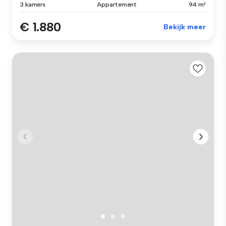
3 kamers
Appartement
94 m²
€ 1.880
Bekijk meer