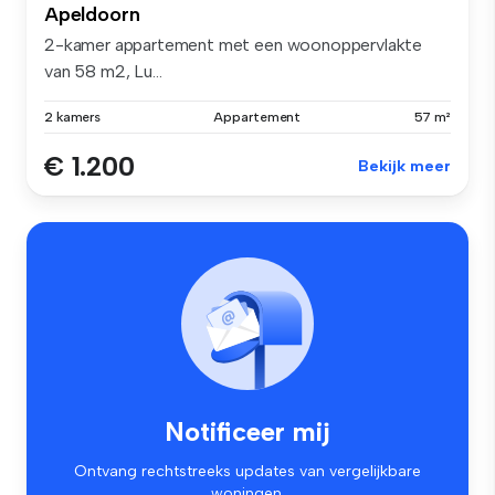
Apeldoorn
2-kamer appartement met een woonoppervlakte
van 58 m2, Lu...
2 kamers
Appartement
57 m²
€ 1.200
Bekijk meer
Notificeer mij
Ontvang rechtstreeks updates van vergelijkbare
woningen.