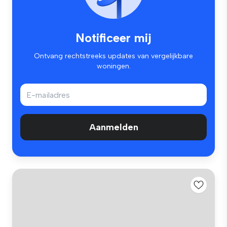
Notificeer mij
Ontvang rechtstreeks updates van vergelijkbare
woningen.
Aanmelden