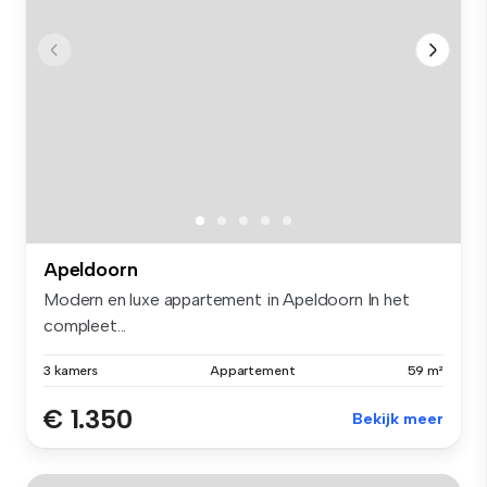
Apeldoorn
Modern en luxe appartement in Apeldoorn In het
compleet...
3 kamers
Appartement
59 m²
€ 1.350
Bekijk meer