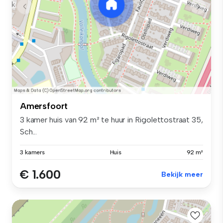
Amersfoort
3 kamer huis van 92 m² te huur in Rigolettostraat 35,
Sch...
3 kamers
Huis
92 m²
€ 1.600
Bekijk meer