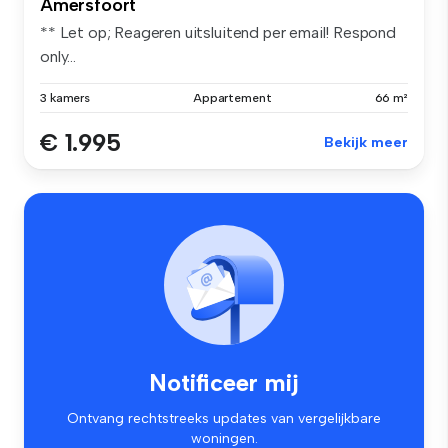
Amersfoort
** Let op; Reageren uitsluitend per email! Respond
only...
3 kamers
Appartement
66 m²
€ 1.995
Bekijk meer
Notificeer mij
Ontvang rechtstreeks updates van vergelijkbare
woningen.