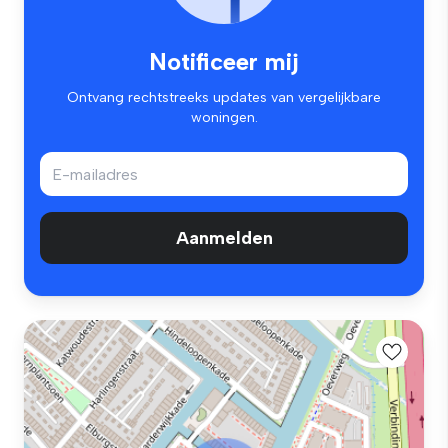
Notificeer mij
Ontvang rechtstreeks updates van vergelijkbare
woningen.
Aanmelden