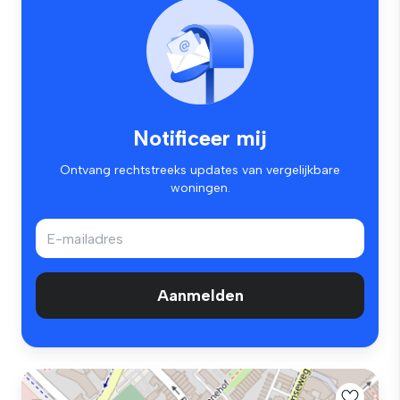
Notificeer mij
Ontvang rechtstreeks updates van vergelijkbare
woningen.
Aanmelden