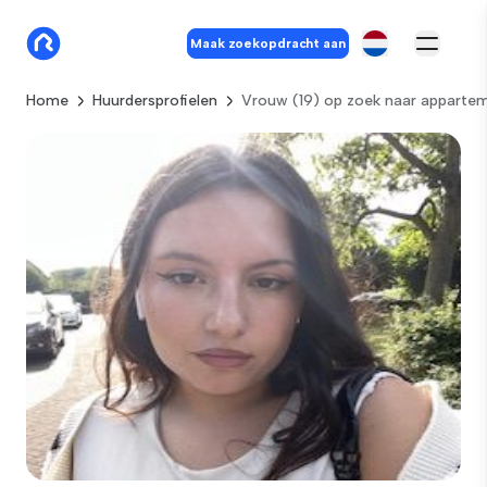
Maak zoekopdracht aan
Home
Huurdersprofielen
Vrouw (19) op zoek naar appartem