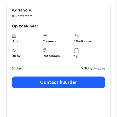
Adriano V.
Rotterdam
Op zoek naar
Huis
2 kamers
1 Badkamer
45 m²
Rotterdam
1 jun
900
Budget
€
/maand
Contact huurder